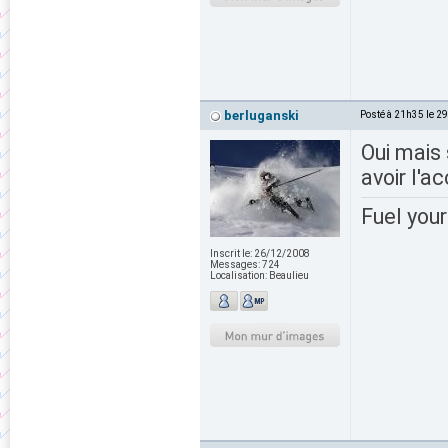
berluganski
Posté à 21h35 le 2
Oui mais 
avoir l'a
Fuel your
Inscrit le:
26/12/2008
Messages:
724
Localisation:
Beaulieu