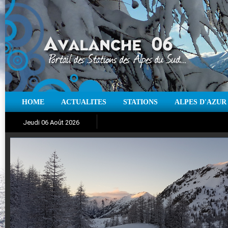
HOME
ACTUALITES
STATIONS
ALPES D'AZUR
Iso à 0° :
m
Neige sur 12 heures :
cm
Vent
Jeudi 06 Août 2026
Aujourd'hui : T° Min :
Suivez en direct l'actualité des stations
°C
T° Max :
°C
|
Pr