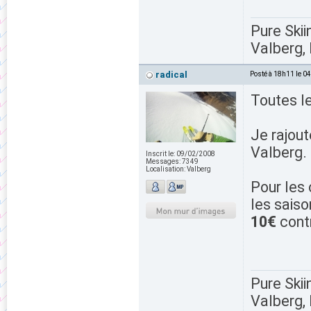
Pure Skii
Valberg, 
radical
Posté à 18h11 le 0
Toutes l
Je rajou
Valberg.
Inscrit le:
09/02/2008
Messages:
7349
Localisation:
Valberg
Pour les 
les saiso
10€
cont
Pure Skii
Valberg, 