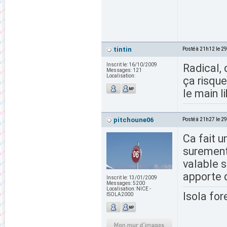
tintin
Posté à 21h12 le 2
Inscrit le:
16/10/2009
Radical, 
Messages:
121
Localisation:
ça risqu
le main l
pitchoune06
Posté à 21h27 le 2
Ca fait u
surement 
valable s
apporte q
Inscrit le:
13/01/2009
Messages:
5200
Localisation:
NICE -
Isola for
ISOLA2000