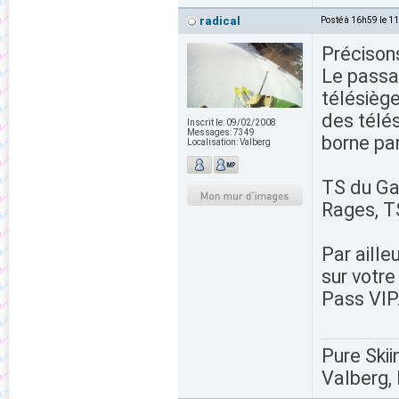
radical
Posté à 16h59 le 1
Précisons
Le passa
télésièg
des télés
Inscrit le:
09/02/2008
Messages:
7349
borne pa
Localisation:
Valberg
TS du Gar
Rages, TS
Par ailleu
sur votre
Pass VIP
Pure Skii
Valberg, 