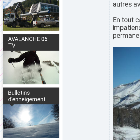
autres a
En tout c
impatien
permanent
AVALANCHE 06
TV
Bulletins
d'enneigement