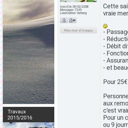
Cette sai
Inscrit le:
09/02/2008
Messages:
7349
vraie mer
Localisation:
Valberg
- Passag
- Réduct
- Débit d
- Fonctio
- Assuran
- et beau
Pour 25€ 
Personne
aux remo
c'est vra
Travaux
Pour un c
2015/2016
ou 9 jou