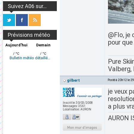
Suivez A06 sur...
@Flo, je 
Prévisions météo
pour que 
Aujourd'hui
Demain
/ °C
/ °C
Bulletin météo détaillé...
Pure Skii
Valberg, 
gilbert
Posté à 20h12 le 2
je veux 
resolutio
Inscrit le:
30/03/2008
a plus vr
Messages:
3561
Localisation:
AURON
AURON IS