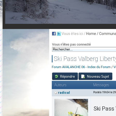
Vous êtes ici /
Home
/ Communau
Vous n'êtes pas connecté
Ski Pass Valberg Libert
Forum AVALANCHE 06 - Index du Forum
/
V
Auteurs
Messages
radical
Posté à 19h54 le 2
Ski Pass