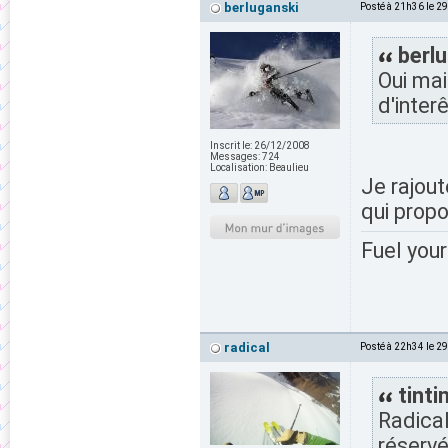
berluganski
Posté à 21h36 le 2
berlu
Oui mai
d'interê
Inscrit le:
26/12/2008
Messages:
724
Localisation:
Beaulieu
Je rajou
qui prop
Fuel your
radical
Posté à 22h34 le 2
tintin
Radical
réservé