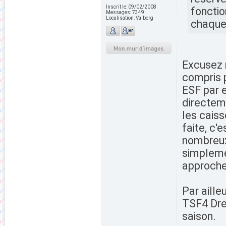
Inscrit le:
09/02/2008
fonctio
Messages:
7349
Localisation:
Valberg
chaqu
Excusez 
compris p
ESF par e
directem
les caiss
faite, c'
nombreux 
simplemen
approche
Par aille
TSF4 Dre
saison.