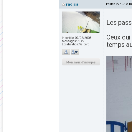
radical
Posté à 22h07 le 1
Les passa
Ceux qui
Inscrit le:
09/02/2008
Messages:
7349
temps a
Localisation:
Valberg