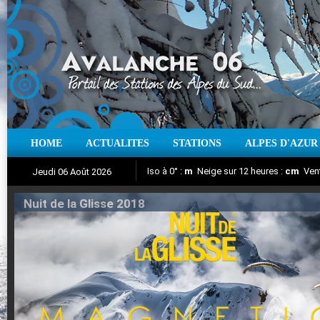
HOME
ACTUALITES
STATIONS
ALPES D'AZUR
Iso à 0° :
m
Neige sur 12 heures :
cm
Vent
Jeudi 06 Août 2026
Nuit de la Glisse 2018
Aujourd'hui : T° Min :
Suivez en direct l'actualité des stations
°C
T° Max :
°C
|
Pr