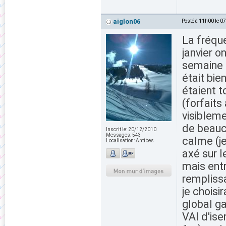
aiglon06
Posté à 11h00 le 0
La fréqu
janvier o
semaine m
était bie
étaient to
(forfaits
visibleme
de beauc
Inscrit le:
20/12/2010
Messages:
543
calme (je
Localisation:
Antibes
axé sur l
mais ent
remplissa
je choisi
global g
VAl d'ise