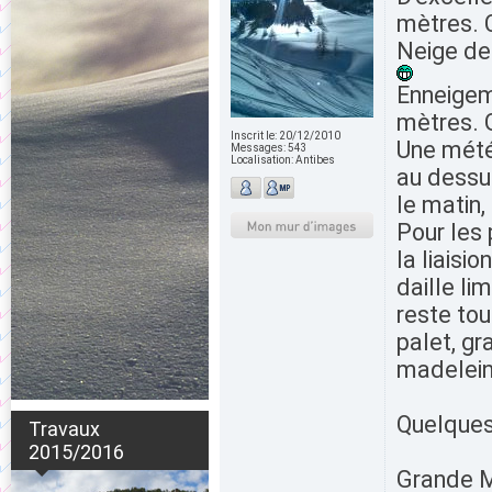
mètres. 
Neige de
Enneigem
mètres. 
Inscrit le:
20/12/2010
Une mété
Messages:
543
Localisation:
Antibes
au dessu
le matin,
Pour les 
la liaisi
daille li
reste tou
palet, g
madeleine
Quelques 
Travaux
2015/2016
Grande 