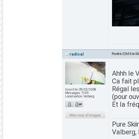
radical
Posté à 22h36 le 0
Ahhh le V
Ca fait pl
Régal les
Inscrit le:
09/02/2008
Messages:
7349
(pour ouvr
Localisation:
Valberg
Et la fré
Pure Skii
Valberg, 