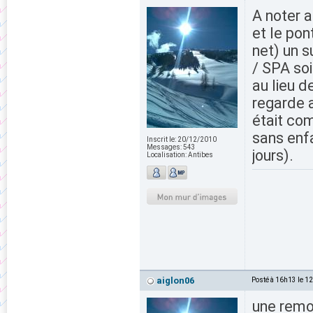
A noter a
et le pon
net) un s
/ SPA soi
au lieu d
regarde a
était com
sans enfa
Inscrit le:
20/12/2010
Messages:
543
jours).
Localisation:
Antibes
aiglon06
Posté à 16h13 le 1
une remon