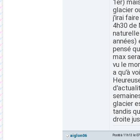
1er) mais
glacier o
j'irai fai
4h30 de N
naturelle
années) 
pensé que
max sera
vu le mond
a qu'à vo
Heureusem
d'actualit
semaines 
glacier e
tandis qu
droite ju
aiglon06
Posté à 11h13 le 0