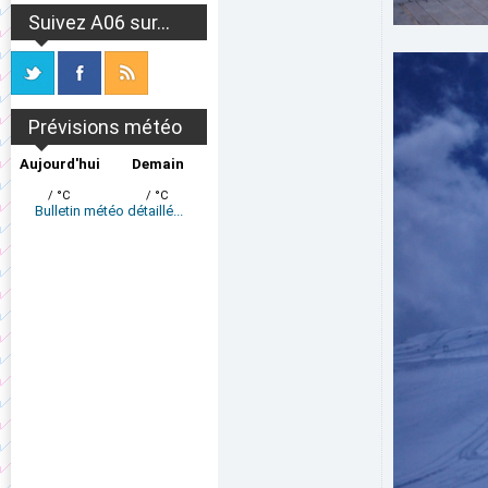
Suivez A06 sur...
Prévisions météo
Aujourd'hui
Demain
/ °C
/ °C
Bulletin météo détaillé...