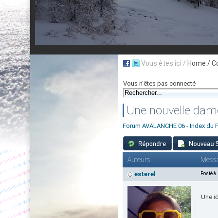
Vous êtes ici /
Home
/ C
Vous n'êtes pas connecté
Une nouvelle dam
Forum AVALANCHE 06 - Index du 
Auteurs
Mess
esterel
Posté à
Une id