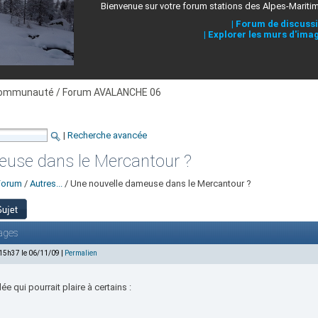
Bienvenue sur votre forum stations des Alpes-Mariti
|
Forum de discuss
|
Explorer les murs d'ima
ommunauté / Forum AVALANCHE 06
|
Recherche avancée
euse dans le Mercantour ?
Forum
/
Autres...
/ Une nouvelle dameuse dans le Mercantour ?
ages
 15h37 le 06/11/09 |
Permalien
ée qui pourrait plaire à certains :