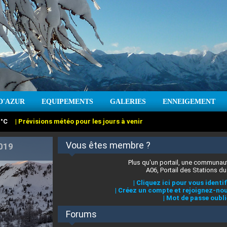
:
°C
|
Prévisions météo pour les jours à venir
D'AZUR
EQUIPEMENTS
GALERIES
ENNEIGEMENT
:
cm
Vent :
|
Prévisions météo pour les jours à venir
Vous êtes membre ?
Plus qu'un portail, une communaut
A06, Portail des Stations du
|
Cliquez ici pour vous identif
|
Créez un compte et rejoignez-nou
|
Mot de passe oubli
Forums
 stations des Alpes-Maritimes
|
Cliquez ici pour en savoir plus