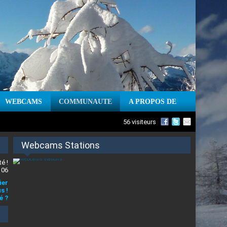
WEBCAMS
COMMUNAUTE
A PROPOS DE
56 visiteurs
Webcams Stations
é !
 06
ier
s !
é ?