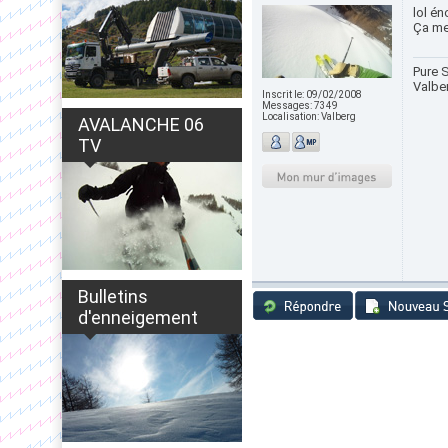
lol én
Ça me 
Pure S
Valbe
Inscrit le:
09/02/2008
Messages:
7349
Localisation:
Valberg
AVALANCHE 06
TV
Bulletins
d'enneigement