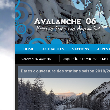
Aujourd'hui : T° Min :
°C
T° Max 
HOME
ACTUALITES
STATIONS
ALPES 
Vendredi 07 Août 2026
Iso à 0° :
m
Neige sur 12 heures 
Suivez en direct l'actualité des