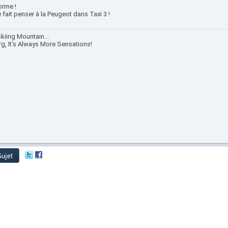
orme !
fait penser à la Peugeot dans Taxi 3 !
kiing Mountain...
rg, It's Always More Sensations!