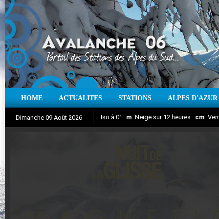
HOME
ACTUALITES
STATIONS
ALPES D'AZUR
Iso à 0° :
m
Neige sur 12 heures :
cm
Vent
Dimanche 09 Août 2026
Nuit de la Glisse 2018
Aujourd'hui : T° Min :
Suivez en direct l'actualité des stations
°C
T° Max :
°C
|
Pr