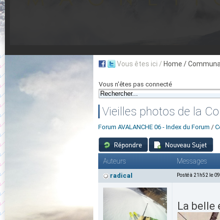
Vous êtes ici /
Home
/ Communau
Vous n'êtes pas connecté
Vieilles photos de la C
Forum AVALANCHE 06 - Index du Forum
/
C
Auteurs
Messages
radical
Posté à 21h52 le 0
La belle 