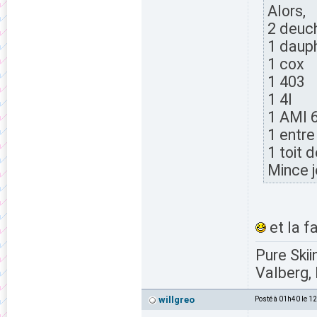
Alors,
2 deuc
1 daup
1 cox
1 403
1 4l
1 AMI 
1 entre
1 toit 
Mince j
et la fa
Pure Skii
Valberg, 
willgreo
Posté à 01h40 le 1