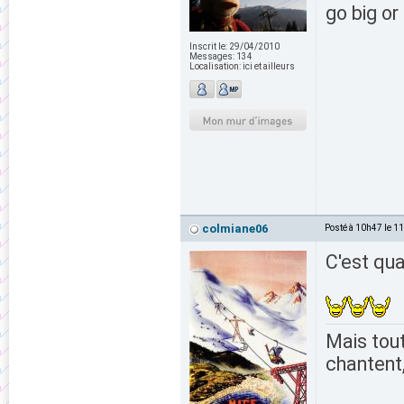
go big o
Inscrit le:
29/04/2010
Messages:
134
Localisation:
ici et ailleurs
colmiane06
Posté à 10h47 le 1
C'est qua
Mais tout
chantent,