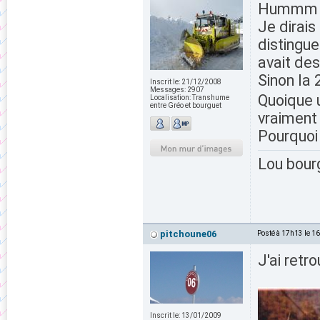
Hummm p
Je dirais
distingue
avait des
Sinon la 
Inscrit le:
21/12/2008
Messages:
2907
Quoique u
Localisation:
Transhume
entre Gréo et bourguet
vraiment 
Pourquoi 
Lou bour
pitchoune06
Posté à 17h13 le 1
J'ai retr
Inscrit le:
13/01/2009