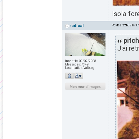
Isola for
radical
Posté à 22h39 le 1
pitch
J'ai re
Inscrit le:
09/02/2008
Messages:
7349
Localisation:
Valberg