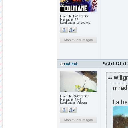
Inscrit le:
15/12/2009
Messages:
77
Localisation:
valdeblore
radical
Posté à 21h22 le 1
willg
rad
Inscrit le:
09/02/2008
Messages:
7349
La be
Localisation:
Valberg