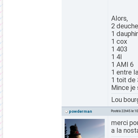
Alors,
2 deuch
1 dauphi
1 cox
1 403
1 4l
1 AMI 6
1 entre l
1 toit d
Mince je 
Lou bour
powderman
Posté à 22h45 le 1
merci pou
a la nost