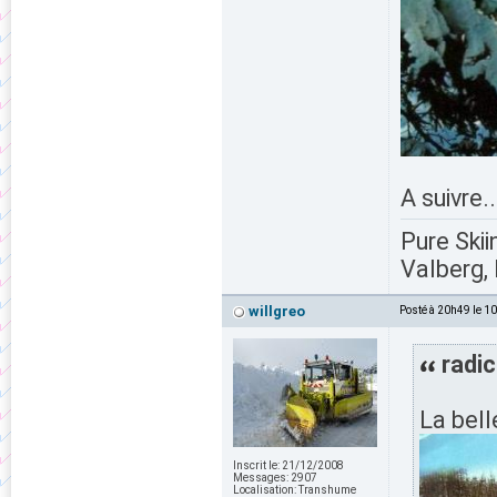
A suivre..
Pure Skii
Valberg, 
willgreo
Posté à 20h49 le 1
radic
La bell
Inscrit le:
21/12/2008
Messages:
2907
Localisation:
Transhume