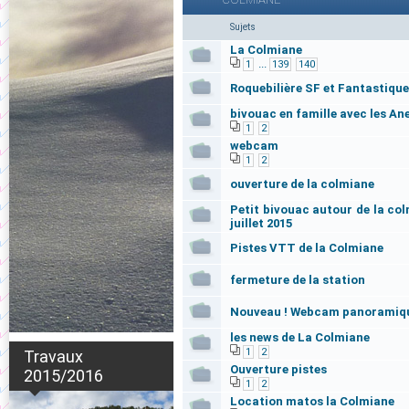
Sujets
La Colmiane
...
1
139
140
Roquebilière SF et Fantastique
bivouac en famille avec les Ane
1
2
webcam
1
2
ouverture de la colmiane
Petit bivouac autour de la col
juillet 2015
Pistes VTT de la Colmiane
fermeture de la station
Nouveau ! Webcam panoramiqu
les news de La Colmiane
1
2
Travaux
Ouverture pistes
2015/2016
1
2
Location matos la Colmiane