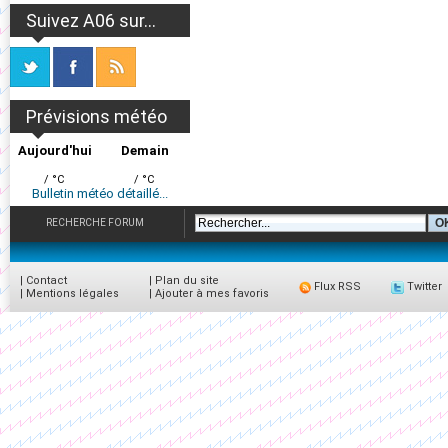
Suivez A06 sur...
Prévisions météo
Aujourd'hui
Demain
/ °C
/ °C
Bulletin météo détaillé...
RECHERCHE FORUM
|
Contact
|
Plan du site
Flux RSS
Twitter
|
Mentions légales
|
Ajouter à mes favoris