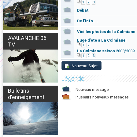
1
2
3
Débat
De l'info....
Vieilles photos de la Colmiane
AVALANCHE 06
Luge d'ete a La Colmiane!
TV
1
2
La Colmiane saison 2008/2009
1
2
3
Légende
Nouveau message
Bulletins
d'enneigement
Plusieurs nouveaux messages