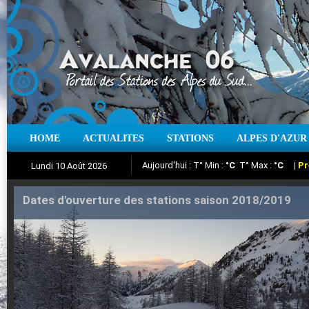
Aujourd'hui : T° Min :
°C
T° Max :
°C
|
Pr
HOME
ACTUALITES
STATIONS
ALPES D'AZUR
Lundi 10 Août 2026
Iso à 0° :
m
Neige sur 12 heures :
cm
Vent
Suivez en direct l'actualité des stations