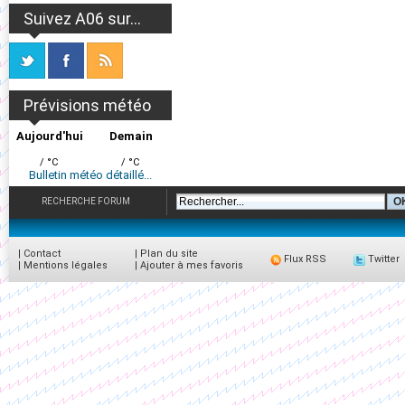
Suivez A06 sur...
Prévisions météo
Aujourd'hui
Demain
/ °C
/ °C
Bulletin météo détaillé...
RECHERCHE FORUM
|
Contact
|
Plan du site
Flux RSS
Twitter
|
Mentions légales
|
Ajouter à mes favoris