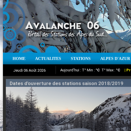
Aujourd'hui : T° Min :
°C
T° Max :
°C
|
Pr
HOME
ACTUALITES
STATIONS
ALPES D'AZUR
Jeudi 06 Août 2026
Iso à 0° :
m
Neige sur 12 heures :
cm
Vent
Suivez en direct l'actualité des stations