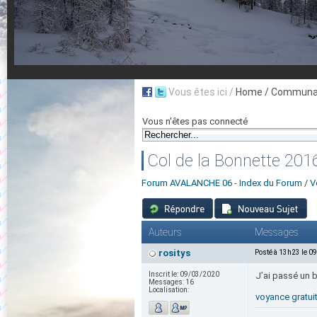
Vous êtes ici /
Home
/ Communau
Vous n'êtes pas connecté
Col de la Bonnette 201
Forum AVALANCHE 06 - Index du Forum
/
V
Auteurs
Messages
rositys
Posté à 13h23 le 0
Inscrit le:
09/03/2020
J’ai passé un b
Messages:
16
Localisation:
voyance gratui