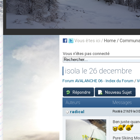
Vous êtes ici /
Home
/ Communau
Vous n'êtes pas connecté
isola le 26 decembre
Forum AVALANCHE 06 - Index du Forum
/
V
Auteurs
Messages
radical
Posté à 21h39 le 3
Ben juste quand 
Pure Skiing Mou