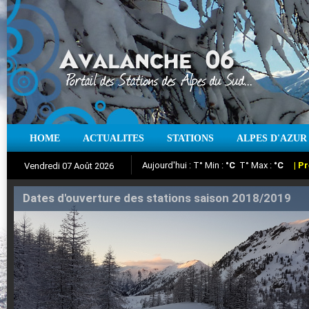
Aujourd'hui : T° Min :
°C
T° Max :
°C
|
Pr
HOME
ACTUALITES
STATIONS
ALPES D'AZUR
Vendredi 07 Août 2026
Iso à 0° :
m
Neige sur 12 heures :
cm
Vent
Suivez en direct l'actualité des stations