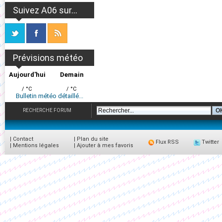
Suivez A06 sur...
Prévisions météo
Aujourd'hui
Demain
/ °C
/ °C
Bulletin météo détaillé...
RECHERCHE FORUM
|
Contact
|
Plan du site
Flux RSS
Twitter
|
Mentions légales
|
Ajouter à mes favoris