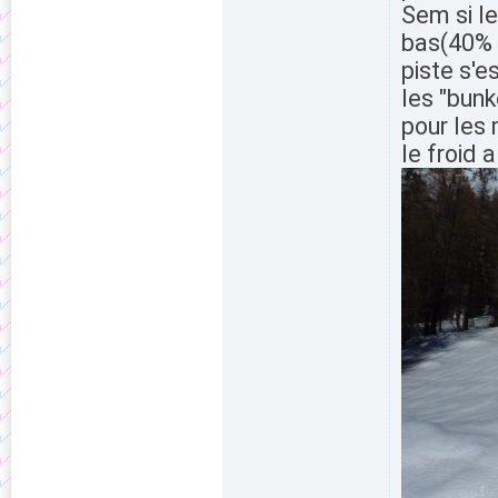
Sem si le
bas(40% 
piste s'e
les "bunk
pour les 
le froid 