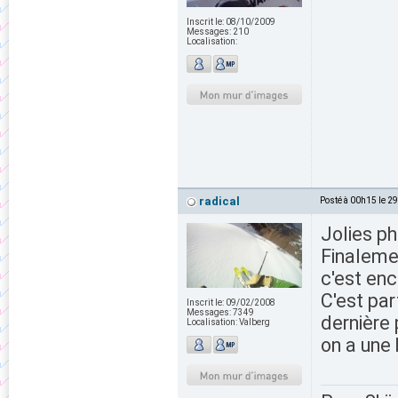
Inscrit le:
08/10/2009
Messages:
210
Localisation:
radical
Posté à 00h15 le 2
Jolies p
Finalemen
c'est enc
C'est par
Inscrit le:
09/02/2008
Messages:
7349
dernière 
Localisation:
Valberg
on a une