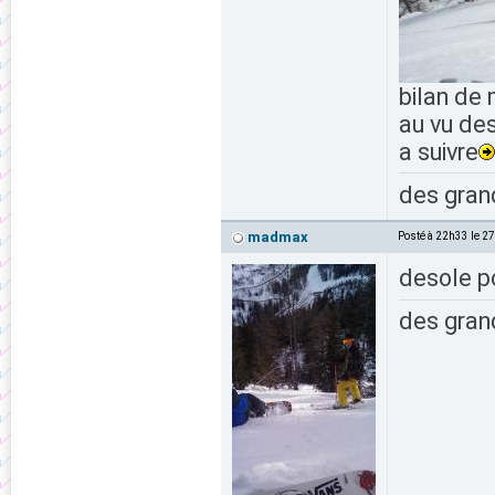
bilan de
au vu des
a suivre
des grand
madmax
Posté à 22h33 le 2
desole po
des grand