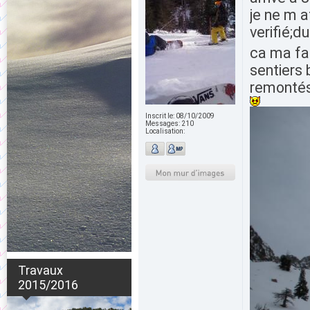
je ne m a
verifié;d
ca ma fa
sentiers 
remontés
Inscrit le:
08/10/2009
Messages:
210
Localisation:
Travaux
2015/2016