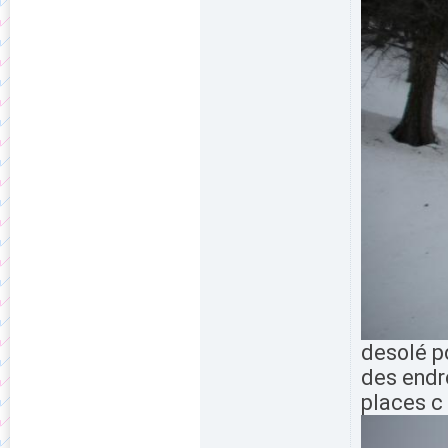
desolé po
des endro
places c 