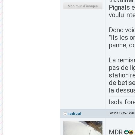
Pignals e
voulu inte
Donc voic
"Ils les
panne, co
La remis
pas de li
station r
de betise
la dessu
Isola for
radical
Posté à 12h57 le 3
MDR