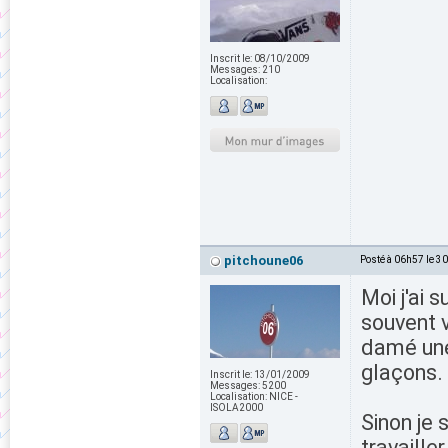
Inscrit le:
08/10/2009
Messages:
210
Localisation:
pitchoune06
Posté à 06h57 le 3
Moi j'ai 
souvent v
damé une 
glaçons.
Inscrit le:
13/01/2009
Messages:
5200
Localisation:
NICE -
ISOLA2000
Sinon je
travaille