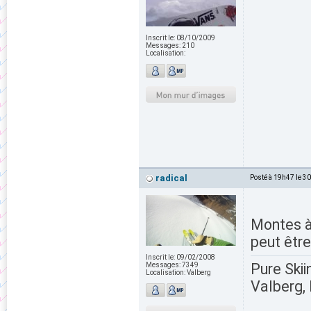
Inscrit le:
08/10/2009
Messages:
210
Localisation:
radical
Posté à 19h47 le 3
Montes 
peut être
Inscrit le:
09/02/2008
Pure Skii
Messages:
7349
Localisation:
Valberg
Valberg, 