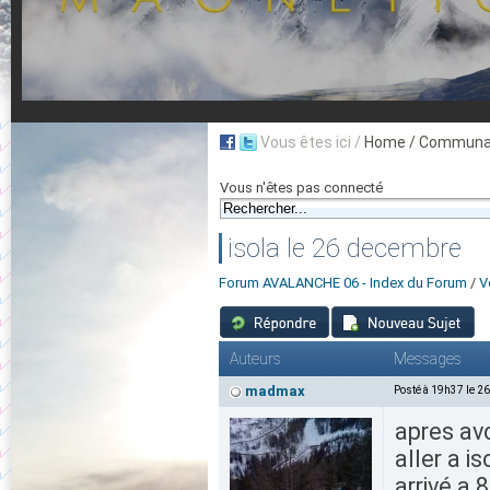
Vous êtes ici /
Home
/ Communau
Vous n'êtes pas connecté
isola le 26 decembre
Forum AVALANCHE 06 - Index du Forum
/
V
Auteurs
Messages
madmax
Posté à 19h37 le 2
apres avo
aller a is
arrivé a 