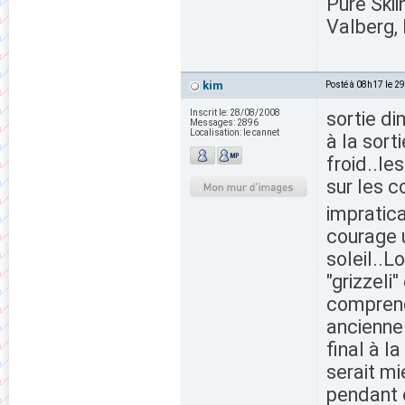
Pure Skii
Valberg, 
kim
Posté à 08h17 le 2
Inscrit le:
28/08/2008
sortie d
Messages:
2896
Localisation:
le cannet
à la sort
froid..le
sur les c
impratic
courage u
soleil..
"grizzel
comprend
ancienne 
final à l
serait mi
pendant 