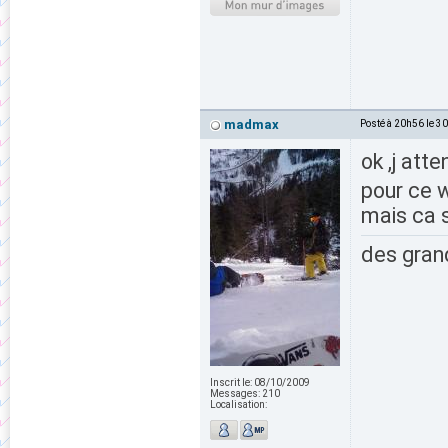
madmax
Posté à 20h56 le 3
ok ,j att
pour ce 
mais ca s
des grand
Inscrit le:
08/10/2009
Messages:
210
Localisation: