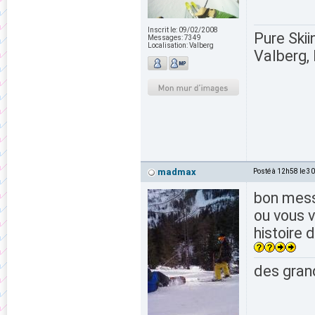
Inscrit le:
09/02/2008
Pure Skii
Messages:
7349
Localisation:
Valberg
Valberg, 
madmax
Posté à 12h58 le 3
bon mess
ou vous 
histoire 
des grand