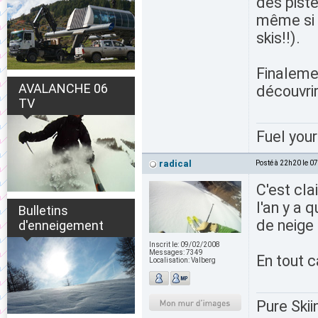
des pist
même si l
skis!!).
Finaleme
AVALANCHE 06
découvri
TV
Fuel your
radical
Posté à 22h20 le 0
C'est cla
l'an y a 
Bulletins
de neige 
d'enneigement
Inscrit le:
09/02/2008
Messages:
7349
En tout c
Localisation:
Valberg
Pure Skii