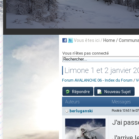
Vous êtes ici /
Home
/ Communau
Vous n'êtes pas connecté
Limone 1 et 2 janvier 
Forum AVALANCHE 06 - Index du Forum
/
V
Auteurs
Messages
berluganski
Posté à 13h51 le 0
J'ai pass
J'arrive 