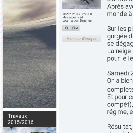
Après av
monde à L
Inscrit le:
26/12/2008
Messages:
724
Localisation:
Beaulieu
Sur les p
gorgée d
se dégag
La neige 
pour le l
Samedi 2
On a bien
complets
Et pour 
compèt), 
régime, e
Travaux
2015/2016
Résultat