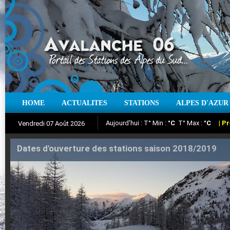
Aujourd'hui : T° Min :
°C
T° Max :
°C
|
Pr
HOME
ACTUALITES
STATIONS
ALPES D'AZUR
Vendredi 07 Août 2026
Iso à 0° :
m
Neige sur 12 heures :
cm
Vent
Suivez en direct l'actualité des stations