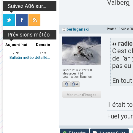
Valberg, 
Suivez A06 sur...
berluganski
Posté à 11h32 le 0
Prévisions météo
radic
Aujourd'hui
Demain
C'est c
/ °C
/ °C
de l'an
Bulletin météo détaillé...
pas eu 
Inscrit le:
26/12/2008
Messages:
724
Localisation:
Beaulieu
En tout
Il était 
Fuel your