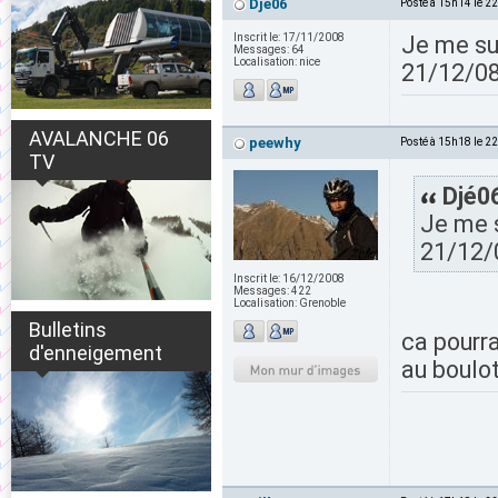
Dje06
Posté à 15h14 le 2
Inscrit le:
17/11/2008
Je me sui
Messages:
64
Localisation:
nice
21/12/08,
AVALANCHE 06
peewhy
Posté à 15h18 le 2
TV
Djé06
Je me s
21/12/0
Inscrit le:
16/12/2008
Messages:
422
Localisation:
Grenoble
Bulletins
ca pourra
d'enneigement
au boulot