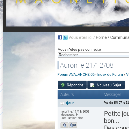
Vous êtes ici /
Home
/ Communau
Vous n'êtes pas connecté
Auron le 21/12/08
Forum AVALANCHE 06 - Index du Forum
/
V
Auteurs
Messages
Dje06
Posté à 15h07 le 2
Inscrit le:
17/11/2008
Petite jo
Messages:
64
Localisation:
nice
bon...
Des condi