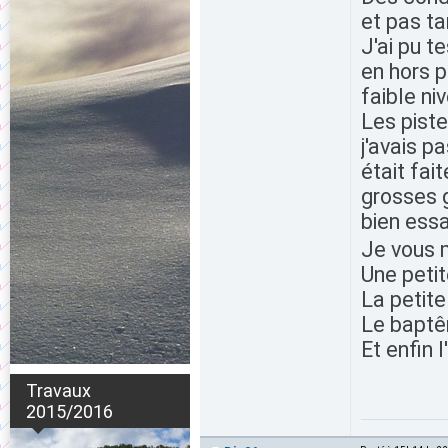
et pas t
J'ai pu t
en hors p
faible ni
Les pist
j'avais p
était fai
grosses g
bien ess
Je vous m
Une petit
La petite
Le bapt
Et enfin 
Travaux
2015/2016