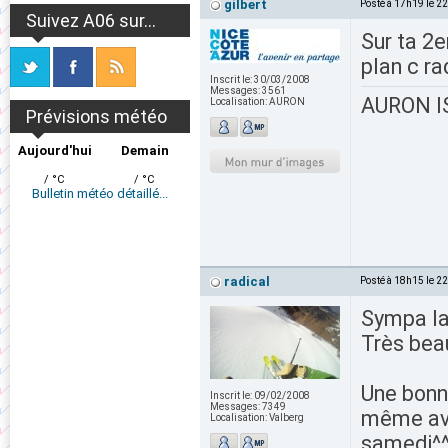
gilbert
Posté à 17h19 le 2
Suivez A06 sur...
Sur ta 2e
plan c ra
Inscrit le:
30/03/2008
Messages:
3561
AURON IS
Localisation:
AURON
Prévisions météo
Aujourd'hui
Demain
/ °C
/ °C
Bulletin météo détaillé...
radical
Posté à 18h15 le 2
Sympa la 
Très be
Une bonne
Inscrit le:
09/02/2008
Messages:
7349
même avec
Localisation:
Valberg
samedi^