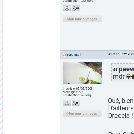
Localisation:
Grenoble
radical
Posté à 18h22 le 2
peewh
mdr
Inscrit le:
09/02/2008
Messages:
7349
Localisation:
Valberg
Oué, bie
D'ailleur
Dreccia 