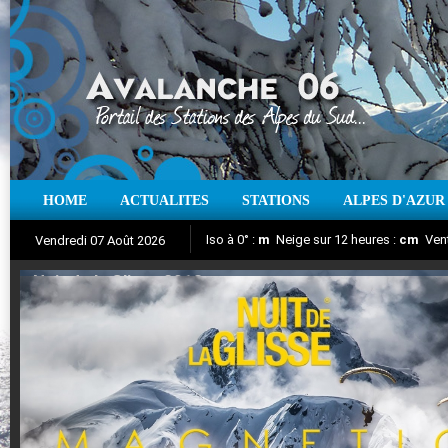
HOME
ACTUALITES
STATIONS
ALPES D'AZUR
Iso à 0° :
m
Neige sur 12 heures :
cm
Vent
Vendredi 07 Août 2026
Nuit de la Glisse 2018
Aujourd'hui : T° Min :
Suivez en direct l'actualité des stations
°C
T° Max :
°C
|
Pr