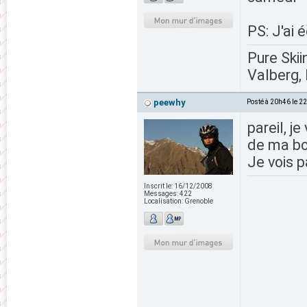
PS: J'ai é
Pure Skii
Valberg, 
peewhy
Posté à 20h46 le 2
pareil, j
de ma bo
Je vois p
Inscrit le:
16/12/2008
Messages:
422
Localisation:
Grenoble