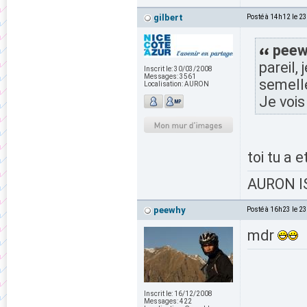
gilbert
Posté à 14h12 le 2
peewh
pareil,
Inscrit le:
30/03/2008
Messages:
3561
semell
Localisation:
AURON
Je vois
toi tu a e
AURON IS
peewhy
Posté à 16h23 le 2
mdr
Inscrit le:
16/12/2008
Messages:
422