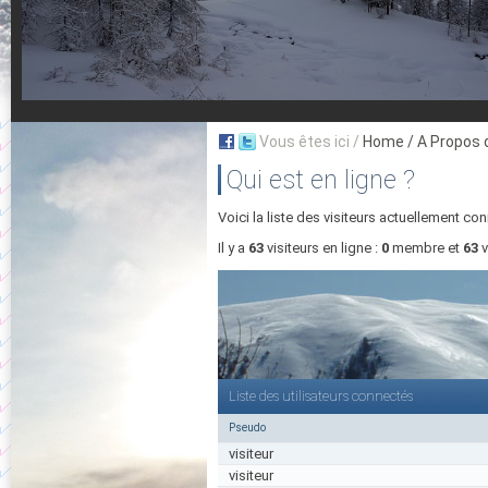
Vous êtes ici /
Home
/ A Propos d
Qui est en ligne ?
Voici la liste des visiteurs actuellement 
Il y a
63
visiteurs en ligne :
0
membre et
63
v
Liste des utilisateurs connectés
Pseudo
visiteur
visiteur