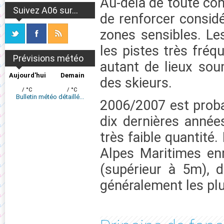
Au-delà de toute con
Suivez A06 sur...
de renforcer consid
zones sensibles. Le
les pistes très fré
Prévisions météo
autant de lieux sou
Aujourd'hui
Demain
des skieurs.
/ °C
/ °C
Bulletin météo détaillé...
2006/2007 est proba
dix dernières années
très faible quantité.
Alpes Maritimes en
(supérieur à 5m), 
généralement les pl