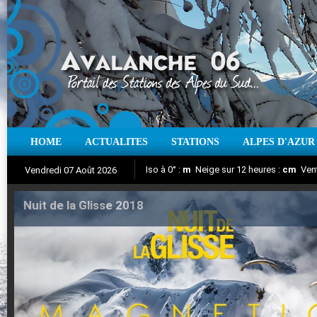
HOME
ACTUALITES
STATIONS
ALPES D'AZUR
Iso à 0° :
m
Neige sur 12 heures :
cm
Vent
Vendredi 07 Août 2026
Nuit de la Glisse 2018
Aujourd'hui : T° Min :
Suivez en direct l'actualité des stations
°C
T° Max :
°C
|
Pr