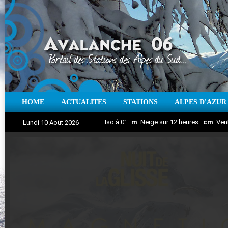
HOME
ACTUALITES
STATIONS
ALPES D'AZUR
Iso à 0° :
m
Neige sur 12 heures :
cm
Vent
Lundi 10 Août 2026
Nuit de la Glisse 2018
Aujourd'hui : T° Min :
Suivez en direct l'actualité des stations
°C
T° Max :
°C
|
Pr