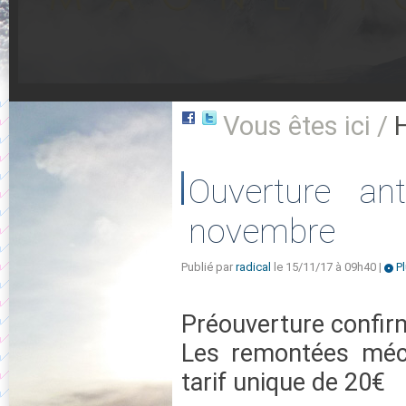
Vous êtes ici /
Ouverture an
novembre
Publié par
radical
le 15/11/17 à 09h40 |
Pl
Préouverture confir
Les remontées méca
tarif unique de 20€