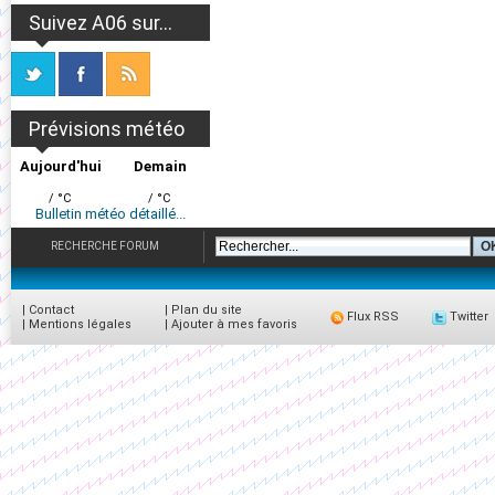
Suivez A06 sur...
Prévisions météo
Aujourd'hui
Demain
/ °C
/ °C
Bulletin météo détaillé...
RECHERCHE FORUM
|
Contact
|
Plan du site
Flux RSS
Twitter
|
Mentions légales
|
Ajouter à mes favoris