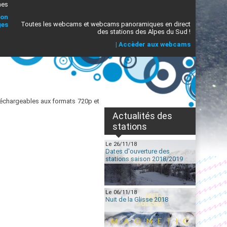
mes
ion
Toutes les webcams et webcams panoramiques en direct
ges
des stations des Alpes du Sud !
|
Accèder aux webcams
échargeables aux formats 720p et
Actualités des
stations
Le 26/11/18
Dates d'ouverture des
stations saison 2018/2019
Le 06/11/18
Nuit de la Glisse 2018