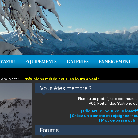
D'AZUR
EQUIPEMENTS
GALERIES
ENNEIGEMENT
:
cm
Vent :
|
Prévisions météo pour les jours à venir
Vous êtes membre ?
Plus qu'un portail, une communaut
A06, Portail des Stations du
|
Cliquez ici pour vous identif
|
Créez un compte et rejoignez-nou
|
Mot de passe oubli
Forums
 stations des Alpes-Maritimes
:
°C
|
Prévisions météo pour les jours à venir
|
Cliquez ici pour en savoir plus