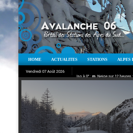
HOME
ACTUALITES
STATIONS
ALPES 
Iso à 0° :
m
Neige sur 12 heures 
Vendredi 07 Août 2026
Aujourd'hui : T° Min :
Suivez en direct l'actualité des
°C
T° Max 