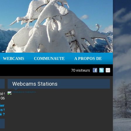
WEBCAMS
COMMUNAUTE
A PROPOS DE
70 visiteurs
Webcams Stations
é !
 06
ier
s !
é ?