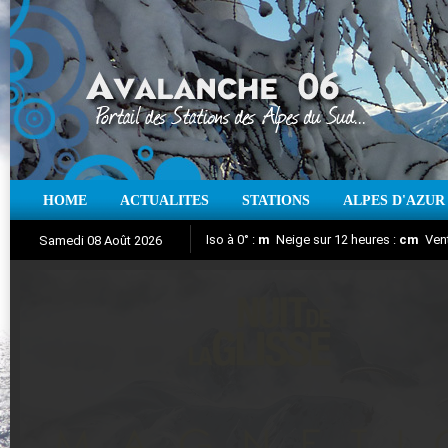
HOME
ACTUALITES
STATIONS
ALPES D'AZUR
Iso à 0° :
m
Neige sur 12 heures :
cm
Vent
Samedi 08 Août 2026
Nuit de la Glisse 2018
Aujourd'hui : T° Min :
Suivez en direct l'actualité des stations
°C
T° Max :
°C
|
Pr