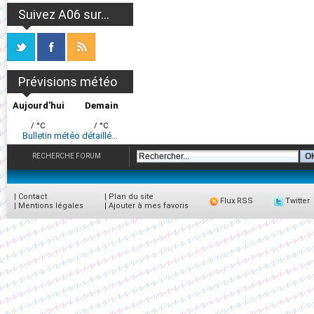
Suivez A06 sur...
Prévisions météo
Aujourd'hui
Demain
/ °C
/ °C
Bulletin météo détaillé...
RECHERCHE FORUM
|
Contact
|
Plan du site
Flux RSS
Twitter
|
Mentions légales
|
Ajouter à mes favoris