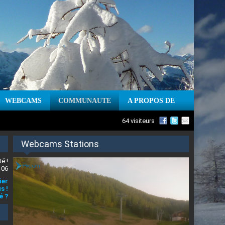
WEBCAMS
COMMUNAUTE
A PROPOS DE
64 visiteurs
Webcams Stations
é !
 06
ier
s !
é ?