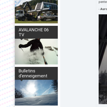
pente
-
Aur
AVALANCHE 06
TV
Bulletins
d'enneigement