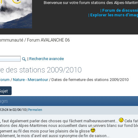
Bienvenue sur votre forum stations des Alpes-Mariti
|
Forum de discuss
|
Explorer les murs d'ima
ommunauté / Forum AVALANCHE 06
|
Recherche avancée
e des stations 2009/2010
Forum
/
Nature - Mercantour
/ Dates de fermeture des stations 2009/2010
ages
 12h24 le 02/04/10 |
Permalien
i, faut également parler des choses qui fâchent malheureusement...
Cela fai
tations des Alpes-Maritimes nous accueillent dans un univers blanc sur fond b
ement au fil des mois pour les plaisirs de la glisse
.
ablement, le mois d'avril est aussi synonyme de fin de saison...