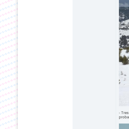
- Tres
probab