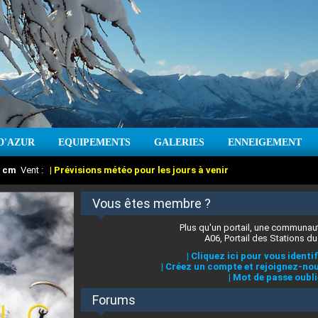
D'AZUR
EQUIPEMENTS
GALERIES
ENNEIGEMENT
:
cm
Vent :
|
Prévisions météo pour les jours à venir
Vous êtes membre ?
Plus qu'un portail, une communaut
A06, Portail des Stations du
|
Cliquez ici pour vous identif
|
Créez un compte et rejoignez-nou
|
Mot de passe oubli
Forums
 stations des Alpes-Maritimes
:
°C
|
Prévisions météo pour les jours à venir
|
Cliquez ici pour en savoir plus