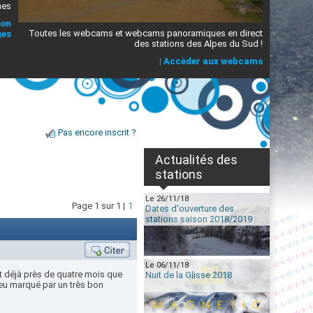
mes
ion
Toutes les webcams et webcams panoramiques en direct
ges
des stations des Alpes du Sud !
|
Accèder aux webcams
Pas encore inscrit ?
Actualités des
stations
Le 26/11/18
Page 1 sur 1 |
1
Dates d'ouverture des
stations saison 2018/2019
Le 06/11/18
t déjà près de quatre mois que
Nuit de la Glisse 2018
leu marqué par un très bon