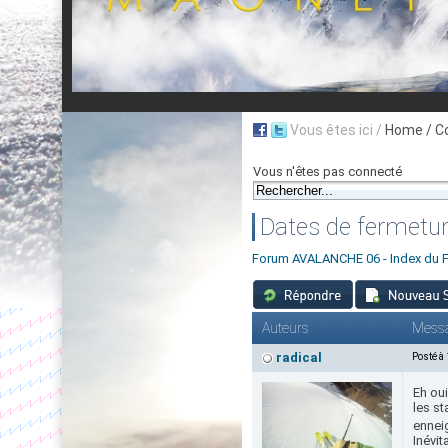
Vous êtes ici /
Home
/ C
Vous n'êtes pas connecté
Dates de fermetur
Forum AVALANCHE 06 - Index du 
Auteurs
Mess
radical
Posté à
Eh ou
les s
enneig
Inévit