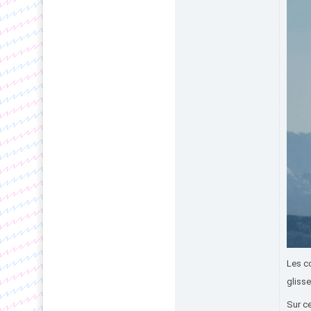
Les co
gliss
Sur ce