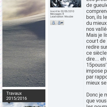
de gueule
comprends
Inscrit le:
02/05/2010
Messages:
8
bon, ils 
Localisation:
Vésubie
du mieux 
nos vallé
Mais je l
court de 
redire su
ce siècl
dire... e
15pouss' 
impose p
par rapp
mieux se 
Travaux
Donc je m
2015/2016
que vous 
les poum