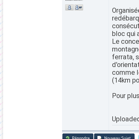
Organisé
redébarq
consécuti
bloc qui 
Le concep
montagne 
ferrata, 
d'orienta
comme le
(14km pou
Pour plu
Uploade