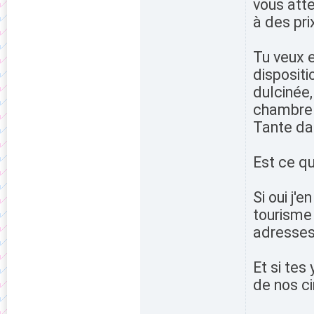
vous atte
à des pri
Tu veux e
dispositi
dulcinée,
chambre 
Tante dan
Est ce qu
Si oui j'e
tourisme 
adresses 
Et si tes
de nos ci