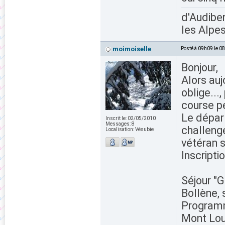
d'Audiber
les Alpes
moimoiselle
Posté à 09h09 le 0
Bonjour,
Alors auj
oblige...
course p
Le dépar
Inscrit le:
02/05/2010
Messages:
8
challeng
Localisation:
Vésubie
vétéran s
Inscripti
Séjour "
Bollène, 
Programm
Mont Loui