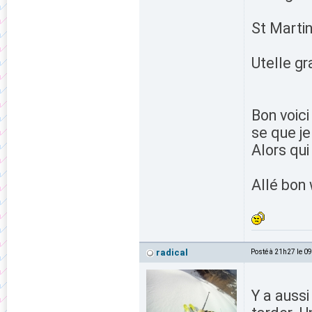
St Marti
Utelle gr
Bon voici
se que je
Alors qui
Allé bon 
radical
Posté à 21h27 le 0
Y a aussi