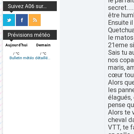
le parfai
Suivez A06 sur...
secret...
être humb
Ensuite i
Quetchua
Prévisions météo
le matos 
21eme si
Aujourd'hui
Demain
Sais tu 
/ °C
/ °C
Bulletin météo détaillé...
nos copai
maris, am
cœur tou
Alors que
les panne
élagués, 
pense qu'
Alors te 
cheval d
VTT, te f