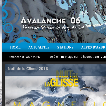
HOME
ACTUALITES
STATIONS
ALPES D'AZUR
Iso à 0° :
m
Neige sur 12 heures :
cm
Vent
Dimanche 09 Août 2026
Nuit de la Glisse 2018
Aujourd'hui : T° Min :
Suivez en direct l'actualité des stations
°C
T° Max :
°C
|
Pr