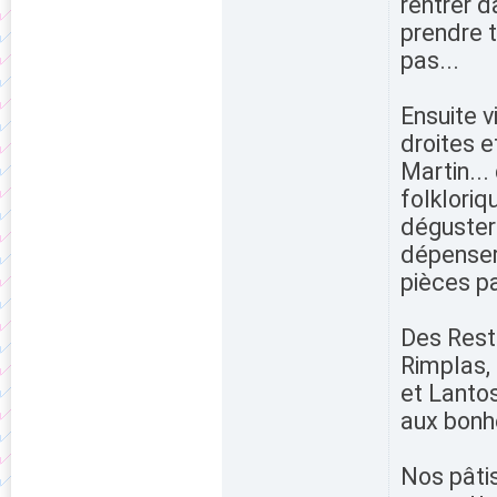
rentrer d
prendre t
pas...
Ensuite v
droites e
Martin..
folkloriq
déguster
dépenser 
pièces pa
Des Resta
Rimplas, 
et Lantos
aux bonh
Nos pâtis