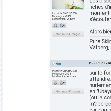
Les discu
riches d'
moment où
Inscrit le:
09/02/2008
Messages:
7349
s'écouten
Localisation:
Valberg
Alors bi
Pure Skii
Valberg, 
kim
Posté à 07h15 le 0
Inscrit le:
28/08/2008
sur le fo
Messages:
2896
Localisation:
le cannet
attendre
hurlemen
en "Ubaye
(ou la c
m'aperçe
oui cinq 