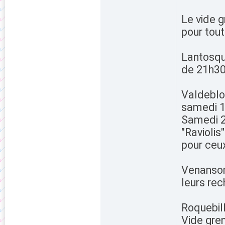
Le vide g
pour tout
Lantosque
de 21h30 
Valdeblor
samedi 1
Samedi 22
"Raviolis
pour ceux
Venanson
leurs rec
Roquebil
Vide greni