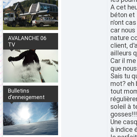
A cet he
béton et 
n'ont cas
car nous 
nature co
AVALANCHE 06
TV
client, d
ailleurs 
Car il me
que nous 
Sais tu q
mot? eh b
Bulletins
tout mome
d'enneigement
régulièr
soleil à 
gosses!!!
Une casq
à indice 