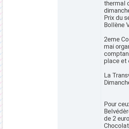
thermal d
dimanche
Prix du s
Bollène 
2eme Cou
mai organ
comptant
place et 
La Transv
Dimanche
Pour ceux
Belvédèr
de 2 eur
Chocolat 