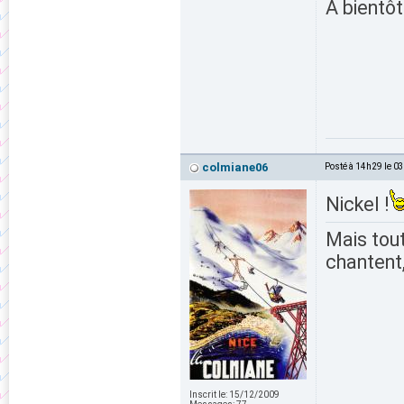
A bientôt..
colmiane06
Posté à 14h29 le 0
Nickel !
Mais tout
chantent,
Inscrit le:
15/12/2009