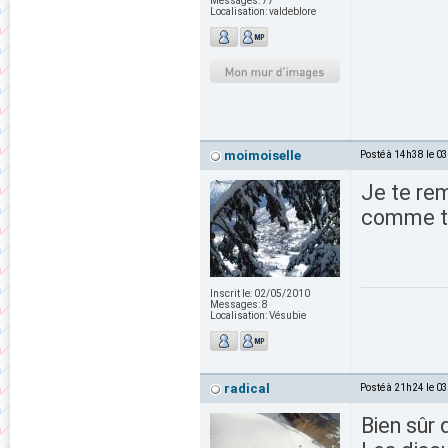
Messages:
77
Localisation:
valdeblore
moimoiselle
Posté à 14h38 le 0
Je te rem
comme toi
Inscrit le:
02/05/2010
Messages:
8
Localisation:
Vésubie
radical
Posté à 21h24 le 0
Bien sûr 