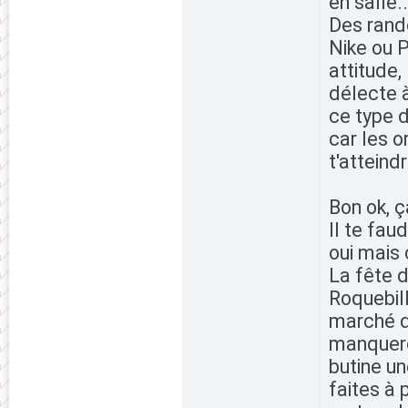
en salle..
Des rando
Nike ou P
attitude,
délecte à
ce type d
car les o
t'atteind
Bon ok, ç
Il te fau
oui mais
La fête 
Roquebill
marché du
manquero
butine un
faites à 