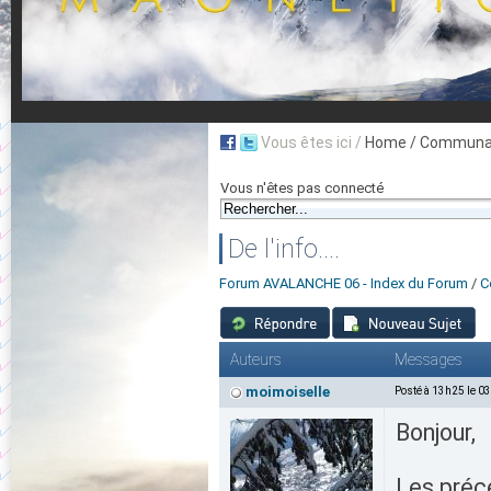
Vous êtes ici /
Home
/ Communau
Vous n'êtes pas connecté
De l'info....
Forum AVALANCHE 06 - Index du Forum
/
C
Auteurs
Messages
moimoiselle
Posté à 13h25 le 0
Bonjour,
Les précé