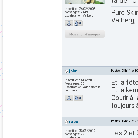
tarder. U
Inscrit le:
09/02/2008
Pure Skii
Messages:
7349
Localisation:
Valberg
Valberg, 
john
Posté à 08h11 le 1
Inscrit le:
29/04/2010
Et la fête
Messages:
56
Localisation:
valdeblore la
Et la ker
colmiane
Courir à 
toujours 
raoul
Posté à 15h27 le 2
Inscrit le:
05/03/2010
Les 2 et
Messages:
226
Localisation: