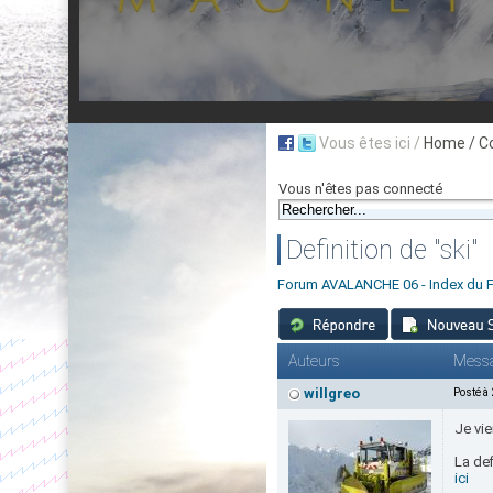
Vous êtes ici /
Home
/ C
Vous n'êtes pas connecté
Definition de "ski"
Forum AVALANCHE 06 - Index du 
Auteurs
Mess
willgreo
Posté à
Je vi
La def
ici