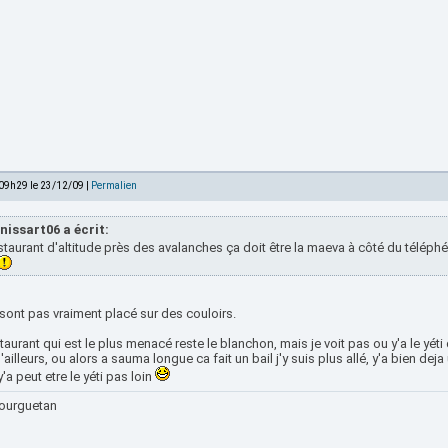
 09h29 le 23/12/09 |
Permalien
nissart06 a écrit:
taurant d'altitude près des avalanches ça doit être la maeva à côté du télép
 sont pas vraiment placé sur des couloirs.
taurant qui est le plus menacé reste le blanchon, mais je voit pas ou y'a le yét
'ailleurs, ou alors a sauma longue ca fait un bail j'y suis plus allé, y'a bien dej
y'a peut etre le yéti pas loin
ourguetan