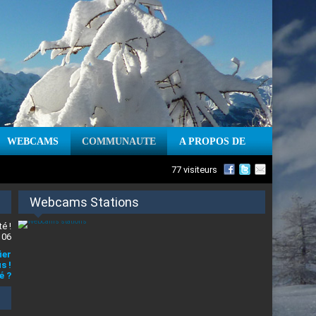
WEBCAMS
COMMUNAUTE
A PROPOS DE
77 visiteurs
Webcams Stations
é !
 06
ier
s !
é ?