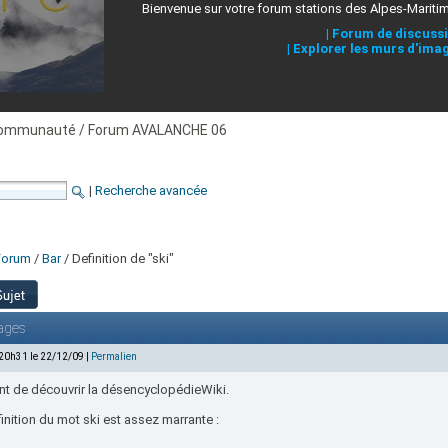
Bienvenue sur votre forum stations des Alpes-Mariti
|
Forum de discuss
|
Explorer les murs d'ima
ommunauté / Forum AVALANCHE 06
|
Recherche avancée
Forum
/
Bar
/ Definition de "ski"
ages
 20h31 le 22/12/09 |
Permalien
ent de découvrir la désencyclopédieWiki.
inition du mot ski est assez marrante :