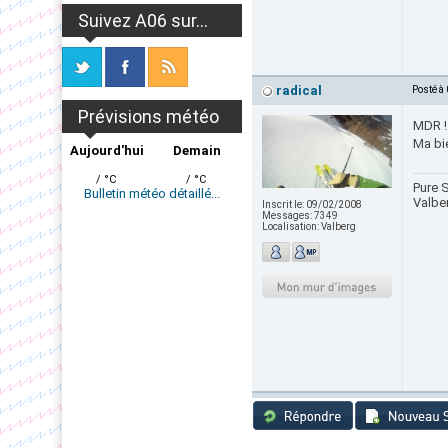
Suivez A06 sur...
radical
Posté à
Prévisions météo
MDR ! 
Ma bie
Aujourd'hui
Demain
/ °C
/ °C
Pure S
Bulletin météo détaillé...
Valbe
Inscrit le:
09/02/2008
Messages:
7349
Localisation:
Valberg