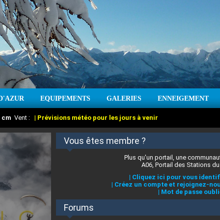
D'AZUR
EQUIPEMENTS
GALERIES
ENNEIGEMENT
:
cm
Vent :
|
Prévisions météo pour les jours à venir
Vous êtes membre ?
Plus qu'un portail, une communaut
A06, Portail des Stations du
|
Cliquez ici pour vous identif
|
Créez un compte et rejoignez-nou
|
Mot de passe oubli
Forums
 stations des Alpes-Maritimes
:
°C
|
Prévisions météo pour les jours à venir
|
Cliquez ici pour en savoir plus