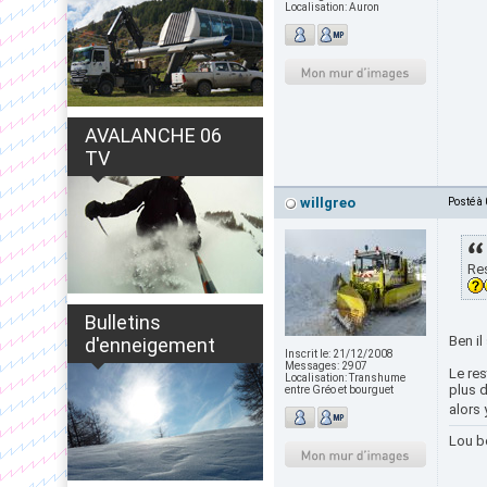
Localisation:
Auron
AVALANCHE 06
TV
willgreo
Posté à
Res
Bulletins
Ben il
d'enneigement
Inscrit le:
21/12/2008
Messages:
2907
Le res
Localisation:
Transhume
plus d
entre Gréo et bourguet
alors 
Lou b