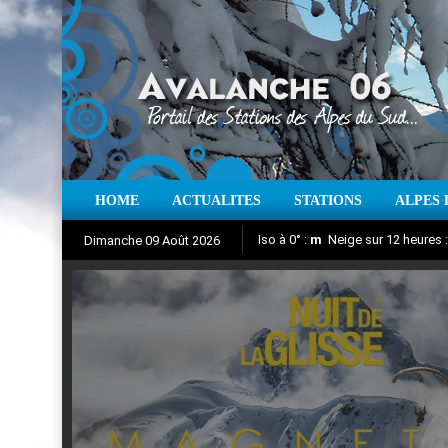
HOME
ACTUALITES
STATIONS
ALPES 
Iso à 0° :
m
Neige sur 12 heures 
Dimanche 09 Août 2026
Nuit de la Glisse 2018
Aujourd'hui : T° Min :
Suivez en direct l'actualité des
°C
T° Max 