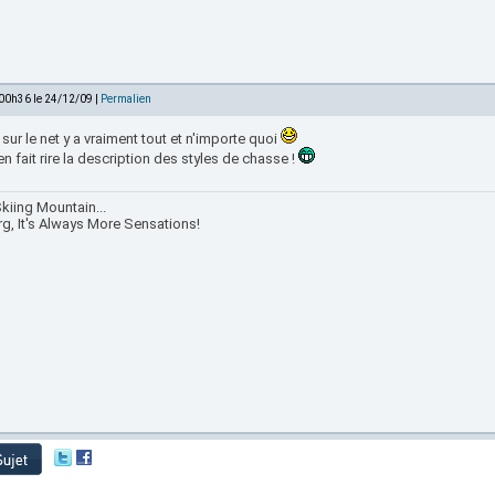
 00h36 le 24/12/09 |
Permalien
sur le net y a vraiment tout et n'importe quoi
n fait rire la description des styles de chasse !
kiing Mountain...
rg, It's Always More Sensations!