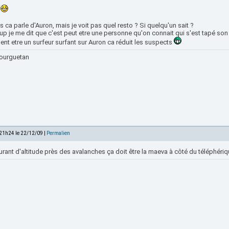
s ca parle d'Auron, mais je voit pas quel resto ? Si quelqu'un sait ?
p je me dit que c'est peut etre une personne qu'on connait qui s'est tapé son 
nt etre un surfeur surfant sur Auron ca réduit les suspects
ourguetan
 21h24 le 22/12/09 |
Permalien
urant d'altitude près des avalanches ça doit être la maeva à côté du téléphér