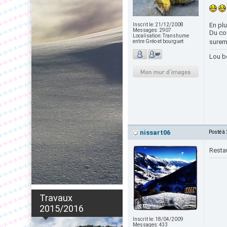
En plu
Inscrit le:
21/12/2008
Messages:
2907
Du cou
Localisation:
Transhume
sureme
entre Gréo et bourguet
Lou b
nissart06
Posté à
Resta
Travaux
2015/2016
Inscrit le:
18/04/2009
Messages:
433