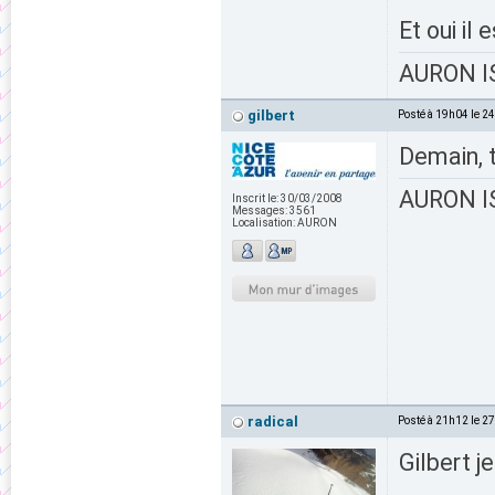
Et oui il
AURON IS
gilbert
Posté à 19h04 le 2
Demain, t
AURON IS
Inscrit le:
30/03/2008
Messages:
3561
Localisation:
AURON
radical
Posté à 21h12 le 2
Gilbert j