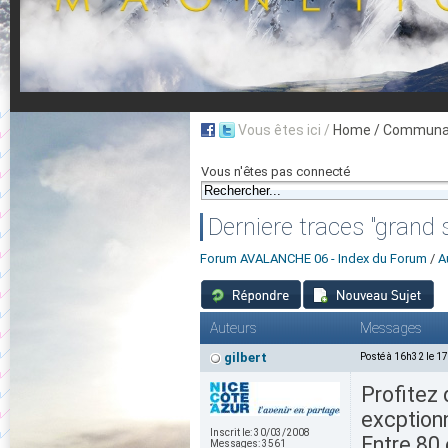
Vous êtes ici /
Home
/ Communau
Vous n'êtes pas connecté
Derniere traces "grand s
Forum AVALANCHE 06 - Index du Forum
/
A
Auteurs
Messages
gilbert
Posté à 16h32 le 1
Profitez 
excptionn
Inscrit le:
30/03/2008
Entre 80
Messages:
3561