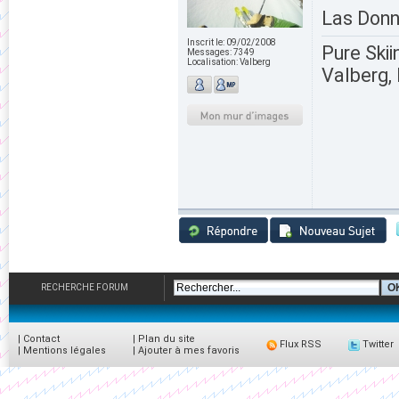
Las Donn
Inscrit le:
09/02/2008
Pure Skii
Messages:
7349
Localisation:
Valberg
Valberg, 
RECHERCHE FORUM
|
Contact
|
Plan du site
Flux RSS
Twitter
|
Mentions légales
|
Ajouter à mes favoris