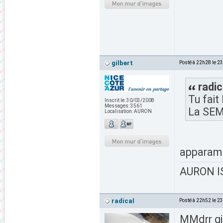
gilbert
Posté à 22h28 le 2
radic
Tu fait
Inscrit le:
30/03/2008
Messages:
3561
La SEM 
Localisation:
AURON
apparame
AURON IS
radical
Posté à 22h52 le 2
MMdrr gi