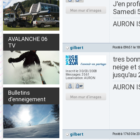
J'en prof
Samedi 
AURON IS
AVALANCHE 06
TV
gilbert
Posté à 09h51 le 1
tres bonn
neige et 
Inscrit le:
30/03/2008
jusqu'au 
Messages:
3561
Localisation:
AURON
AURON IS
Bulletins
d'enneigement
gilbert
Posté à 17h30 le 2