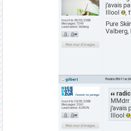
j'avais pa
lllool
,
Inscrit le:
09/02/2008
Pure Skii
Messages:
7349
Localisation:
Valberg
Valberg, 
gilbert
Posté à 09h11 le 2
radic
MMdrr g
Inscrit le:
30/03/2008
Messages:
3561
j'avais 
Localisation:
AURON
lllool