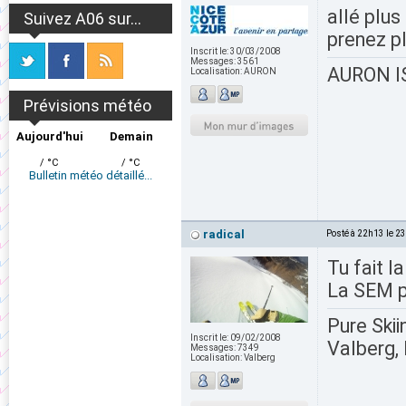
allé plus 
Suivez A06 sur...
prenez pl
Inscrit le:
30/03/2008
Messages:
3561
AURON IS
Localisation:
AURON
Prévisions météo
Aujourd'hui
Demain
/ °C
/ °C
Bulletin météo détaillé...
radical
Posté à 22h13 le 2
Tu fait l
La SEM p
Pure Skii
Inscrit le:
09/02/2008
Valberg, 
Messages:
7349
Localisation:
Valberg