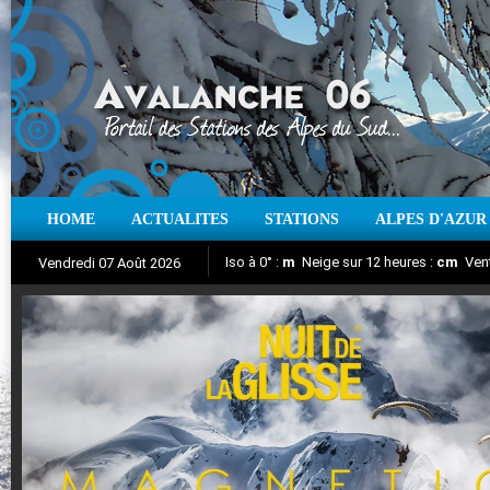
HOME
ACTUALITES
STATIONS
ALPES D'AZUR
Iso à 0° :
m
Neige sur 12 heures :
cm
Vent
Vendredi 07 Août 2026
Nuit de la Glisse 2018
Aujourd'hui : T° Min :
Suivez en direct l'actualité des stations
°C
T° Max :
°C
|
Pr