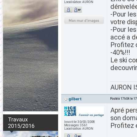
Localisation:
AURON
dénivelé
-Pour les
votre dis
-Pour le
accé a d
Profitez 
-40%!!!
Le ski co
decouvrir
AURON IS
gilbert
Posté à 17h04 le 1
Apré pers
son doma
Travaux
Inscrit le:
30/03/2008
Profitez e
2015/2016
Messages:
3561
Localisation:
AURON