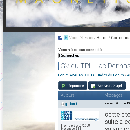
Vous êtes ici /
Home
/ Communau
Vous n'êtes pas connecté
GV du TPH Las Donna
Forum AVALANCHE 06 - Index du Forum
/
A
Auteurs
Messages
gilbert
Posté à 19h01 le 1
cette ete
suite a ce
Inscrit le:
30/03/2008
saison pr
Messages:
3561