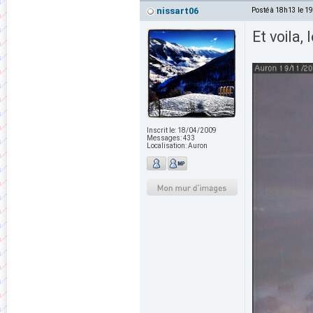
nissart06
Posté à 18h13 le 1
Et voila,
Inscrit le:
18/04/2009
Messages:
433
Localisation:
Auron