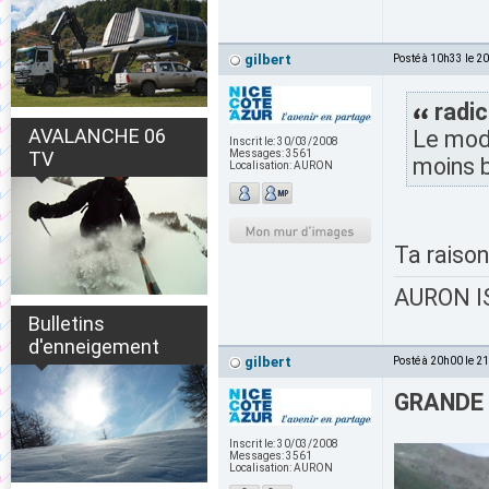
gilbert
Posté à 10h33 le 2
radic
AVALANCHE 06
Le mode
Inscrit le:
30/03/2008
TV
Messages:
3561
moins b
Localisation:
AURON
Ta raison
AURON IS
Bulletins
d'enneigement
gilbert
Posté à 20h00 le 2
GRANDE 
Inscrit le:
30/03/2008
Messages:
3561
Localisation:
AURON