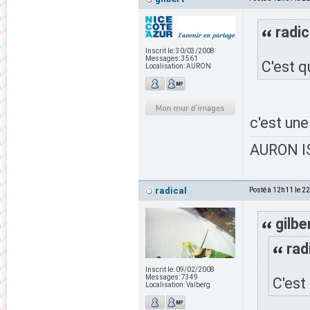
radic
Inscrit le:
30/03/2008
Messages:
3561
C'est q
Localisation:
AURON
c'est une
AURON IS
radical
Posté à 12h11 le 2
gilbe
rad
Inscrit le:
09/02/2008
Messages:
7349
C'est
Localisation:
Valberg