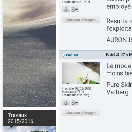
Localisation:
AURON
employé 
Resultats
l'exploita
AURON IS
radical
Posté à 23h37 le 1
Le modern
moins bie
Pure Skii
Inscrit le:
09/02/2008
Valberg, 
Messages:
7349
Localisation:
Valberg
Travaux
2015/2016