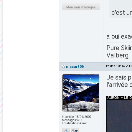
c'est u
a oui exa
Pure Skii
Valberg, 
nissart06
Posté à 10h14 le 1
Je sais p
l'arrivée 
Inscrit le:
18/04/2009
Messages:
433
Localisation:
Auron