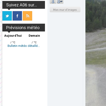
Suivez A06 sur...
Prévisions météo
Aujourd'hui
Demain
/ °C
/ °C
Bulletin météo détaillé...