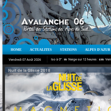
HOME
ACTUALITES
STATIONS
ALPES D'AZUR
Iso à 0° :
m
Neige sur 12 heures :
cm
Vent
Vendredi 07 Août 2026
Nuit de la Glisse 2018
Aujourd'hui : T° Min :
Suivez en direct l'actualité des stations
°C
T° Max :
°C
|
Pr