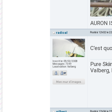
AURON IS
radical
Posté à 12h02 le 2
C'est quo
Inscrit le:
09/02/2008
Pure Skii
Messages:
7349
Localisation:
Valberg
Valberg, 
gilbert
Posté à 12h04 le 2