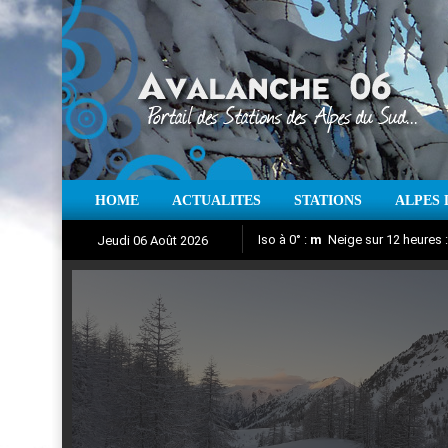
HOME
ACTUALITES
STATIONS
ALPES 
Iso à 0° :
m
Neige sur 12 heures 
Jeudi 06 Août 2026
Aujourd'hui : T° Min :
Suivez en direct l'actualité des
°C
T° Max 