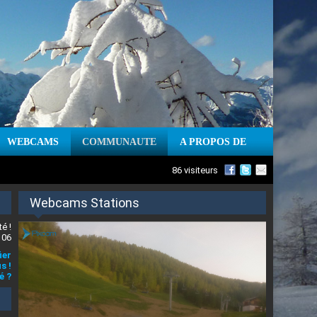
WEBCAMS
COMMUNAUTE
A PROPOS DE
86 visiteurs
Webcams Stations
é !
 06
ier
s !
é ?