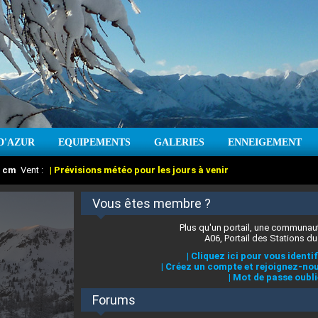
D'AZUR
EQUIPEMENTS
GALERIES
ENNEIGEMENT
:
cm
Vent :
|
Prévisions météo pour les jours à venir
Vous êtes membre ?
Plus qu'un portail, une communaut
A06, Portail des Stations du
|
Cliquez ici pour vous identif
|
Créez un compte et rejoignez-nou
|
Mot de passe oubli
Forums
 stations des Alpes-Maritimes
:
°C
|
Prévisions météo pour les jours à venir
|
Cliquez ici pour en savoir plus