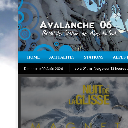
HOME
ACTUALITES
STATIONS
ALPES 
Iso à 0° :
m
Neige sur 12 heures 
Dimanche 09 Août 2026
Nuit de la Glisse 2018
Aujourd'hui : T° Min :
Suivez en direct l'actualité des
°C
T° Max 