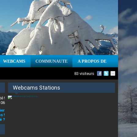
WEBCAMS
COMMUNAUTE
A PROPOS DE
83 visiteurs
Webcams Stations
é !
 06
ier
s !
é ?