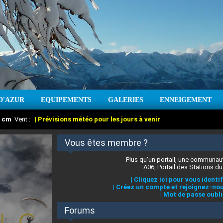
D'AZUR
EQUIPEMENTS
GALERIES
ENNEIGEMENT
:
cm
Vent :
|
Prévisions météo pour les jours à venir
Vous êtes membre ?
Plus qu'un portail, une communaut
A06, Portail des Stations du
|
Cliquez ici pour vous identif
|
Créez un compte et rejoignez-nou
|
Mot de passe oubli
Forums
 stations des Alpes-Maritimes
:
°C
|
Prévisions météo pour les jours à venir
|
Cliquez ici pour en savoir plus