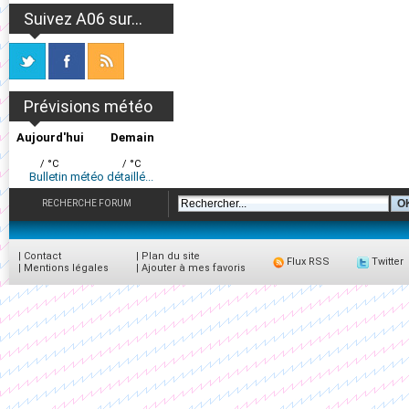
Suivez A06 sur...
Prévisions météo
Aujourd'hui
Demain
/ °C
/ °C
Bulletin météo détaillé...
RECHERCHE FORUM
|
Contact
|
Plan du site
Flux RSS
Twitter
|
Mentions légales
|
Ajouter à mes favoris