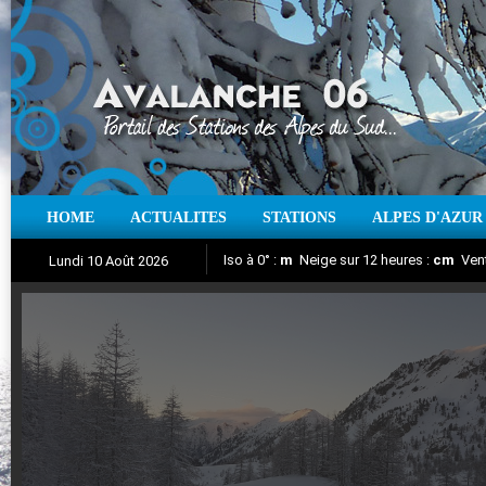
HOME
ACTUALITES
STATIONS
ALPES D'AZUR
Iso à 0° :
m
Neige sur 12 heures :
cm
Vent
Lundi 10 Août 2026
Aujourd'hui : T° Min :
Suivez en direct l'actualité des stations
°C
T° Max :
°C
|
Pr