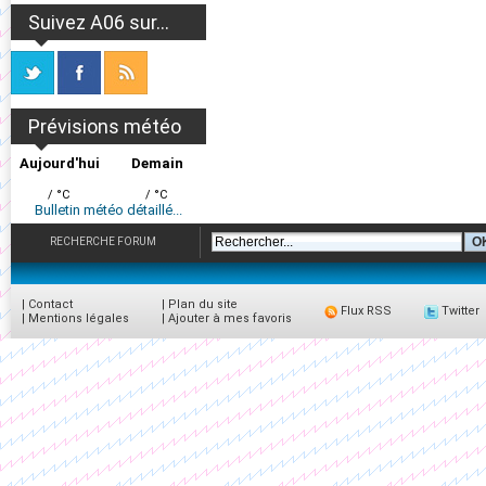
Suivez A06 sur...
Prévisions météo
Aujourd'hui
Demain
/ °C
/ °C
Bulletin météo détaillé...
RECHERCHE FORUM
|
Contact
|
Plan du site
Flux RSS
Twitter
|
Mentions légales
|
Ajouter à mes favoris