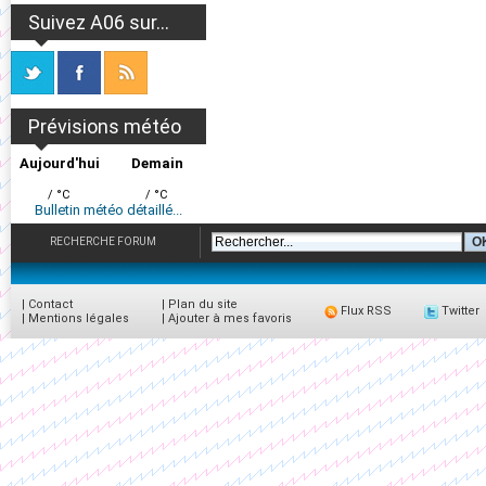
Suivez A06 sur...
Prévisions météo
Aujourd'hui
Demain
/ °C
/ °C
Bulletin météo détaillé...
RECHERCHE FORUM
|
Contact
|
Plan du site
Flux RSS
Twitter
|
Mentions légales
|
Ajouter à mes favoris