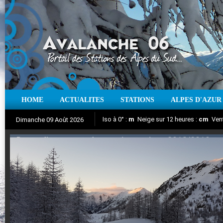
Iso à 0° :
m
Neige sur 12 heures :
cm
Vent
HOME
ACTUALITES
STATIONS
ALPES D'AZUR
Dimanche 09 Août 2026
Dates d'ouverture des stations saison 2018/2019
Suivez en direct l'actualité des stations
Aujourd'hui : T° Min :
°C
T° Max :
°C
|
Pr