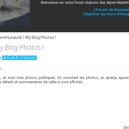
Bienvenue sur votre forum stations des Alpes-Mariti
|
Forum de discuss
|
Explorer les murs d'ima
ommunauté / My Blog Photos !
 Blog Photos !
|
MON MUR D'IMAGES
x
 et voici mes photos publiques. En survolant les photos, un aperçu appara
es détails et commentaires de celle-ci sont affichés.
Cli