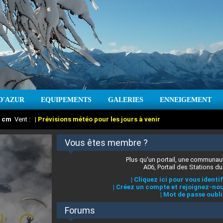
D'AZUR
EQUIPEMENTS
GALERIES
ENNEIGEMENT
:
cm
Vent :
|
Prévisions météo pour les jours à venir
Vous êtes membre ?
Plus qu'un portail, une communaut
A06, Portail des Stations du
|
Cliquez ici pour vous identif
|
Créez un compte et rejoignez-nou
|
Mot de passe oubli
Forums
 stations des Alpes-Maritimes
:
°C
|
Prévisions météo pour les jours à venir
|
Cliquez ici pour en savoir plus