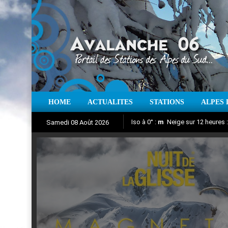
HOME
ACTUALITES
STATIONS
ALPES 
Iso à 0° :
m
Neige sur 12 heures 
Samedi 08 Août 2026
Nuit de la Glisse 2018
Aujourd'hui : T° Min :
Suivez en direct l'actualité des
°C
T° Max 