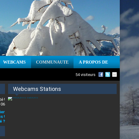
WEBCAMS
COMMUNAUTE
A PROPOS DE
54 visiteurs
Webcams Stations
é !
 06
ier
s !
é ?