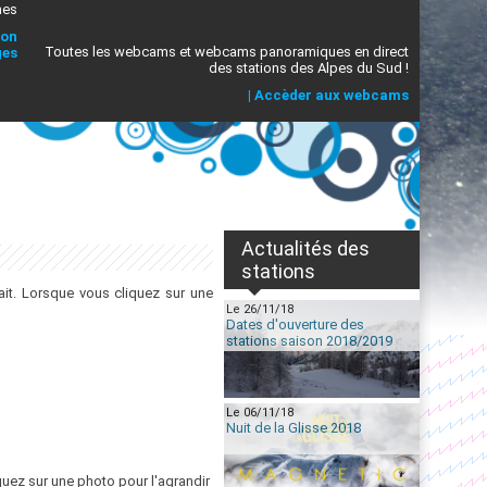
mes
ion
Toutes les webcams et webcams panoramiques en direct
ges
des stations des Alpes du Sud !
|
Accèder aux webcams
Actualités des
stations
it. Lorsque vous cliquez sur une
Le 26/11/18
Dates d'ouverture des
stations saison 2018/2019
Le 06/11/18
Nuit de la Glisse 2018
quez sur une photo pour l'agrandir