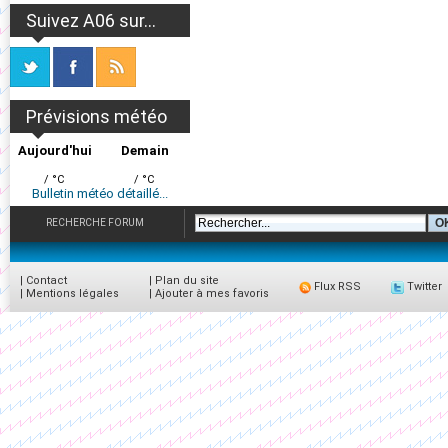
Suivez A06 sur...
Prévisions météo
Aujourd'hui
Demain
/ °C
/ °C
Bulletin météo détaillé...
RECHERCHE FORUM
|
Contact
|
Plan du site
Flux RSS
Twitter
|
Mentions légales
|
Ajouter à mes favoris