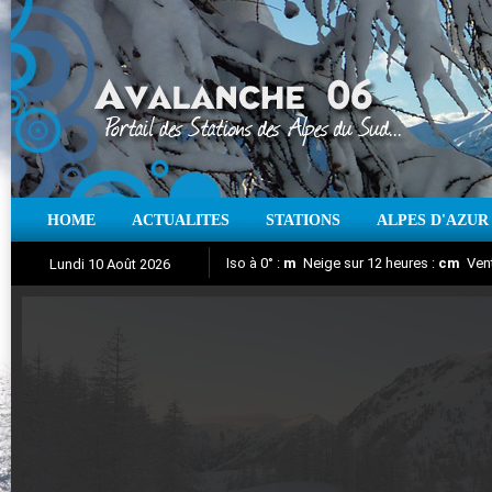
HOME
ACTUALITES
STATIONS
ALPES D'AZUR
Iso à 0° :
m
Neige sur 12 heures :
cm
Vent
Lundi 10 Août 2026
Aujourd'hui : T° Min :
Suivez en direct l'actualité des stations
°C
T° Max :
°C
|
Pr