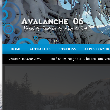
HOME
ACTUALITES
STATIONS
ALPES D'AZUR
Iso à 0° :
m
Neige sur 12 heures :
cm
Vent
Vendredi 07 Août 2026
Aujourd'hui : T° Min :
Suivez en direct l'actualité des stations
°C
T° Max :
°C
|
Pr