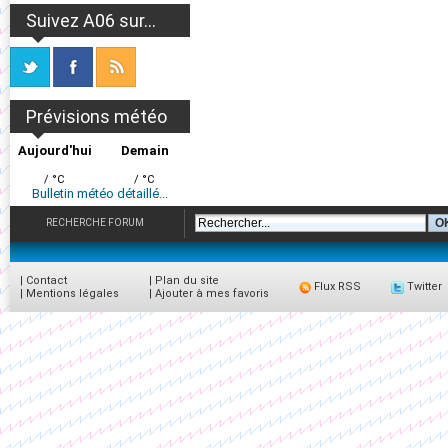
Suivez A06 sur...
Prévisions météo
Aujourd'hui
Demain
/ °C
/ °C
Bulletin météo détaillé...
RECHERCHE FORUM
|
Contact
|
Plan du site
Flux RSS
Twitter
|
Mentions légales
|
Ajouter à mes favoris