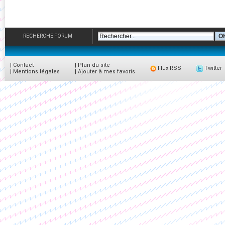
RECHERCHE FORUM
|
Contact
|
Plan du site
Flux RSS
Twitter
|
Mentions légales
|
Ajouter à mes favoris