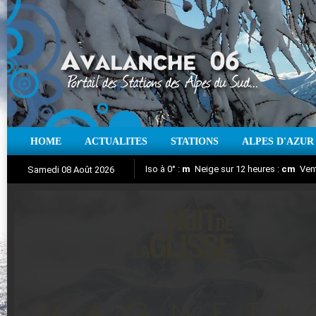
HOME
ACTUALITES
STATIONS
ALPES D'AZUR
Iso à 0° :
m
Neige sur 12 heures :
cm
Vent
Samedi 08 Août 2026
Nuit de la Glisse 2018
Aujourd'hui : T° Min :
Suivez en direct l'actualité des stations
°C
T° Max :
°C
|
Pr