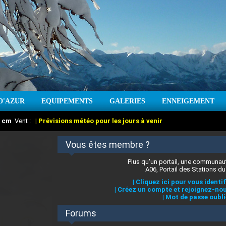
D'AZUR
EQUIPEMENTS
GALERIES
ENNEIGEMENT
:
cm
Vent :
|
Prévisions météo pour les jours à venir
Vous êtes membre ?
Plus qu'un portail, une communaut
A06, Portail des Stations du
|
Cliquez ici pour vous identif
|
Créez un compte et rejoignez-nou
|
Mot de passe oubli
Forums
 stations des Alpes-Maritimes
:
°C
|
Prévisions météo pour les jours à venir
|
Cliquez ici pour en savoir plus