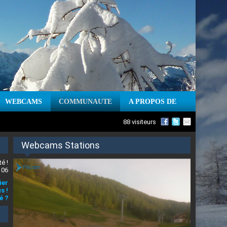
WEBCAMS
COMMUNAUTE
A PROPOS DE
88 visiteurs
Webcams Stations
é !
 06
ier
s !
é ?