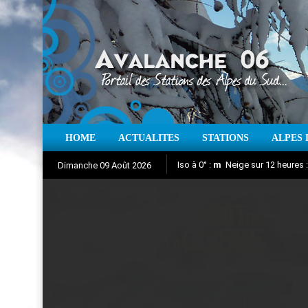
HOME
ACTUALITES
STATIONS
ALPES 
Iso à 0° :
m
Neige sur 12 heures 
Dimanche 09 Août 2026
Nuit de la Glisse 2018
Aujourd'hui : T° Min :
Suivez en direct l'actualité des
°C
T° Max 