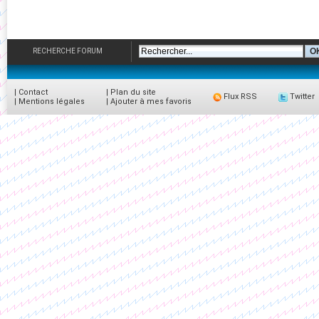
RECHERCHE FORUM
|
Contact
|
Plan du site
Flux RSS
Twitter
|
Mentions légales
|
Ajouter à mes favoris