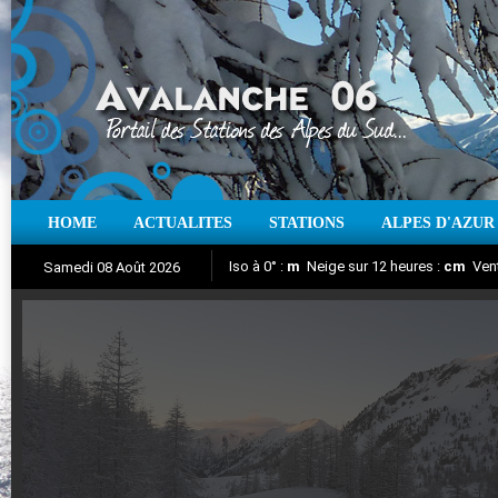
HOME
ACTUALITES
STATIONS
ALPES D'AZUR
Iso à 0° :
m
Neige sur 12 heures :
cm
Vent
Samedi 08 Août 2026
Aujourd'hui : T° Min :
Suivez en direct l'actualité des stations
°C
T° Max :
°C
|
Pr