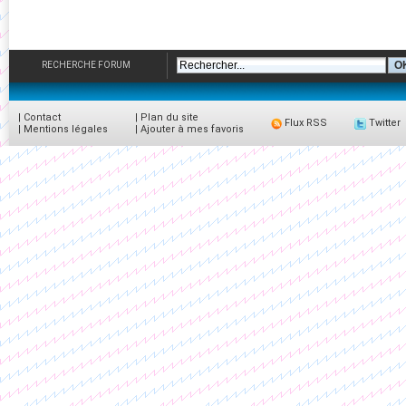
RECHERCHE FORUM
|
Contact
|
Plan du site
Flux RSS
Twitter
|
Mentions légales
|
Ajouter à mes favoris