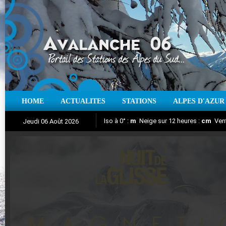
HOME
ACTUALITES
STATIONS
ALPES D'AZUR
Iso à 0° :
m
Neige sur 12 heures :
cm
Vent
Jeudi 06 Août 2026
Nuit de la Glisse 2018
Aujourd'hui : T° Min :
Suivez en direct l'actualité des stations
°C
T° Max :
°C
|
Pr