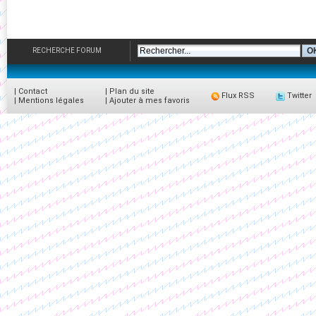
RECHERCHE FORUM
|
Contact
|
Plan du site
Flux RSS
Twitter
|
Mentions légales
|
Ajouter à mes favoris