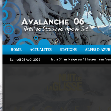
HOME
ACTUALITES
STATIONS
ALPES D'AZUR
Iso à 0° :
m
Neige sur 12 heures :
cm
Vent
Samedi 08 Août 2026
Nuit de la Glisse 2018
Aujourd'hui : T° Min :
Suivez en direct l'actualité des stations
°C
T° Max :
°C
|
Pr