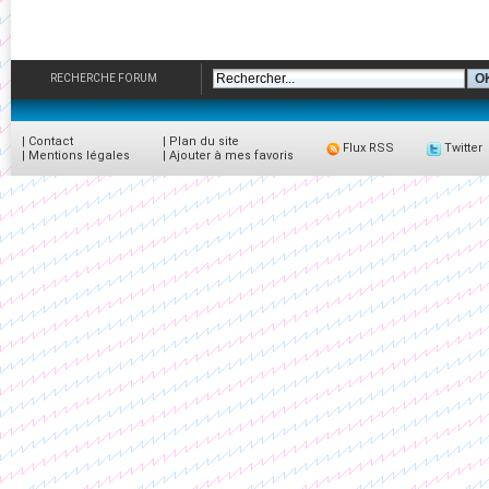
RECHERCHE FORUM
|
Contact
|
Plan du site
Flux RSS
Twitter
|
Mentions légales
|
Ajouter à mes favoris