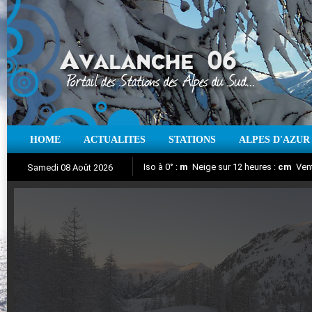
HOME
ACTUALITES
STATIONS
ALPES D'AZUR
Iso à 0° :
m
Neige sur 12 heures :
cm
Vent
Samedi 08 Août 2026
Aujourd'hui : T° Min :
Suivez en direct l'actualité des stations
°C
T° Max :
°C
|
Pr