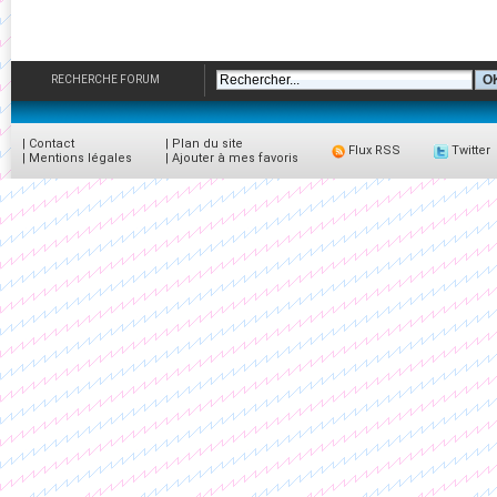
RECHERCHE FORUM
|
Contact
|
Plan du site
Flux RSS
Twitter
|
Mentions légales
|
Ajouter à mes favoris