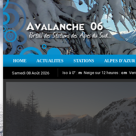
HOME
ACTUALITES
STATIONS
ALPES D'AZUR
Iso à 0° :
m
Neige sur 12 heures :
cm
Vent
Samedi 08 Août 2026
Aujourd'hui : T° Min :
Suivez en direct l'actualité des stations
°C
T° Max :
°C
|
Pr