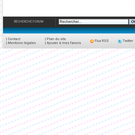
RECHERCHE FORUM
|
Contact
|
Plan du site
Flux RSS
Twitter
|
Mentions légales
|
Ajouter à mes favoris