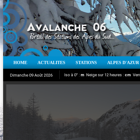
HOME
ACTUALITES
STATIONS
ALPES D'AZUR
Iso à 0° :
m
Neige sur 12 heures :
cm
Vent
Dimanche 09 Août 2026
Aujourd'hui : T° Min :
Suivez en direct l'actualité des stations
°C
T° Max :
°C
|
Pr