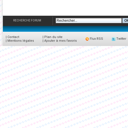
RECHERCHE FORUM
|
Contact
|
Plan du site
Flux RSS
Twitter
|
Mentions légales
|
Ajouter à mes favoris