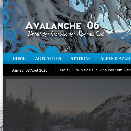
HOME
ACTUALITES
STATIONS
ALPES D'AZUR
Iso à 0° :
m
Neige sur 12 heures :
cm
Vent
Samedi 08 Août 2026
Aujourd'hui : T° Min :
Suivez en direct l'actualité des stations
°C
T° Max :
°C
|
Pr