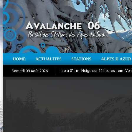
HOME
ACTUALITES
STATIONS
ALPES D'AZUR
Iso à 0° :
m
Neige sur 12 heures :
cm
Vent
Samedi 08 Août 2026
Aujourd'hui : T° Min :
Suivez en direct l'actualité des stations
°C
T° Max :
°C
|
Pr