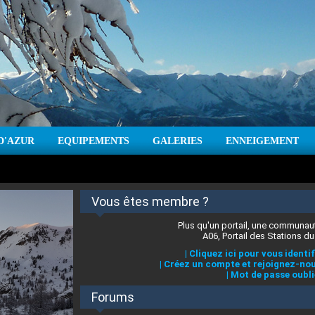
D'AZUR
EQUIPEMENTS
GALERIES
ENNEIGEMENT
:
cm
Vent :
|
Prévisions météo pour les jours à venir
Vous êtes membre ?
Plus qu'un portail, une communaut
A06, Portail des Stations du
|
Cliquez ici pour vous identif
|
Créez un compte et rejoignez-nou
|
Mot de passe oubli
Forums
 stations des Alpes-Maritimes
:
°C
|
Prévisions météo pour les jours à venir
|
Cliquez ici pour en savoir plus