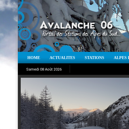
HOME
ACTUALITES
STATIONS
ALPES 
Iso à 0° :
m
Neige sur 12 heures 
Samedi 08 Août 2026
Aujourd'hui : T° Min :
Suivez en direct l'actualité des
°C
T° Max 