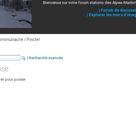
Bienvenue sur votre forum stations des Alpes-Mariti
|
Forum de discuss
|
Explorer les murs d'ima
ommunauté / Poster
|
Recherche avancée
ise
rer pour poster