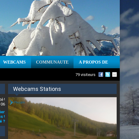
WEBCAMS
COMMUNAUTE
A PROPOS DE
79 visiteurs
Webcams Stations
é !
 06
ier
s !
é ?