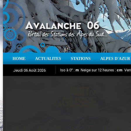
HOME
ACTUALITES
STATIONS
ALPES D'AZUR
Iso à 0° :
m
Neige sur 12 heures :
cm
Vent
Jeudi 06 Août 2026
Nuit de la Glisse 2018
Aujourd'hui : T° Min :
Suivez en direct l'actualité des stations
°C
T° Max :
°C
|
Pr