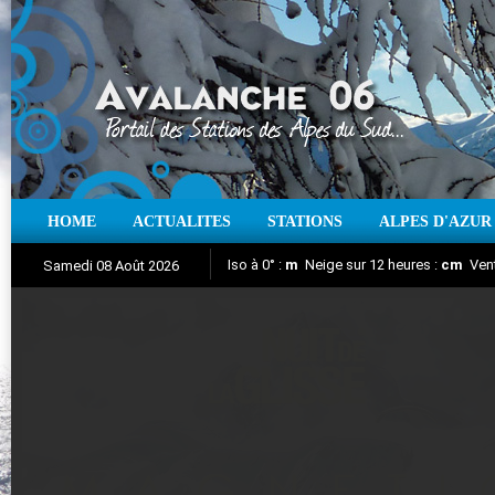
HOME
ACTUALITES
STATIONS
ALPES D'AZUR
Iso à 0° :
m
Neige sur 12 heures :
cm
Vent
Samedi 08 Août 2026
Nuit de la Glisse 2018
Aujourd'hui : T° Min :
Suivez en direct l'actualité des stations
°C
T° Max :
°C
|
Pr