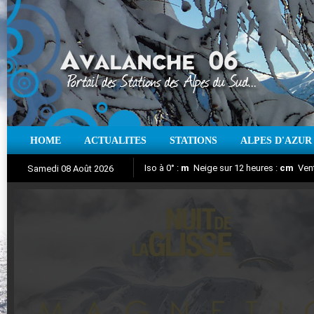
HOME
ACTUALITES
STATIONS
ALPES D'AZUR
Iso à 0° :
m
Neige sur 12 heures :
cm
Vent
Samedi 08 Août 2026
Nuit de la Glisse 2018
Aujourd'hui : T° Min :
Suivez en direct l'actualité des stations
°C
T° Max :
°C
|
Pr