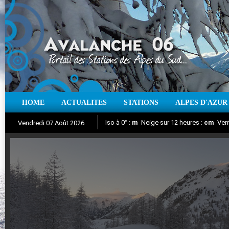
HOME
ACTUALITES
STATIONS
ALPES D'AZUR
Iso à 0° :
m
Neige sur 12 heures :
cm
Vent
Vendredi 07 Août 2026
Aujourd'hui : T° Min :
Suivez en direct l'actualité des stations
°C
T° Max :
°C
|
Pr