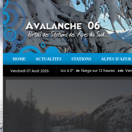
HOME
ACTUALITES
STATIONS
ALPES D'AZUR
Iso à 0° :
m
Neige sur 12 heures :
cm
Vent
Vendredi 07 Août 2026
Aujourd'hui : T° Min :
Suivez en direct l'actualité des stations
°C
T° Max :
°C
|
Pr