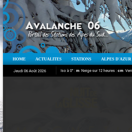
HOME
ACTUALITES
STATIONS
ALPES D'AZUR
Iso à 0° :
m
Neige sur 12 heures :
cm
Vent
Jeudi 06 Août 2026
Nuit de la Glisse 2018
Aujourd'hui : T° Min :
Suivez en direct l'actualité des stations
°C
T° Max :
°C
|
Pr