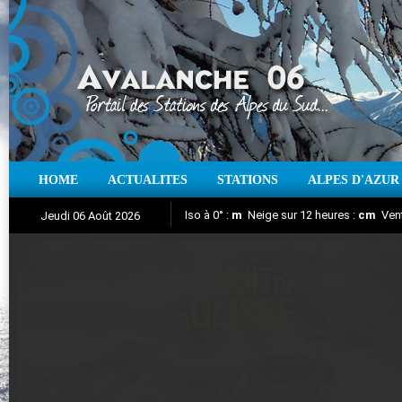
HOME
ACTUALITES
STATIONS
ALPES D'AZUR
Iso à 0° :
m
Neige sur 12 heures :
cm
Vent
Jeudi 06 Août 2026
Nuit de la Glisse 2018
Aujourd'hui : T° Min :
Suivez en direct l'actualité des stations
°C
T° Max :
°C
|
Pr