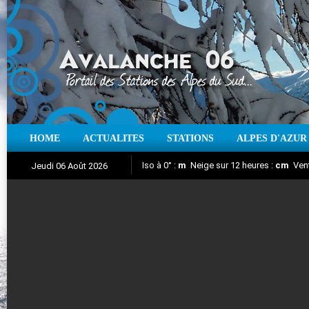
HOME
ACTUALITES
STATIONS
ALPES D'AZUR
Iso à 0° :
m
Neige sur 12 heures :
cm
Vent
Jeudi 06 Août 2026
Aujourd'hui : T° Min :
Suivez en direct l'actualité des stations
°C
T° Max :
°C
|
Pr